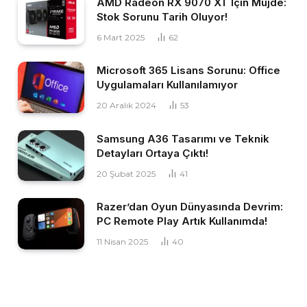
AMD Radeon RX 9070 XT İçin Müjde:
Stok Sorunu Tarih Oluyor!
6 Mart 2025
62
Microsoft 365 Lisans Sorunu: Office
Uygulamaları Kullanılamıyor
20 Aralık 2024
53
Samsung A36 Tasarımı ve Teknik
Detayları Ortaya Çıktı!
20 Şubat 2025
41
Razer’dan Oyun Dünyasında Devrim:
PC Remote Play Artık Kullanımda!
11 Nisan 2025
40