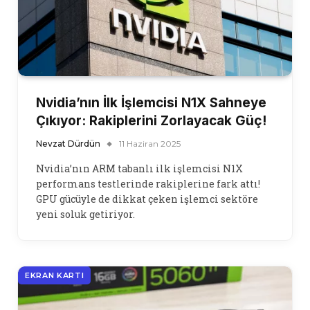
Nvidia’nın İlk İşlemcisi N1X Sahneye
Çıkıyor: Rakiplerini Zorlayacak Güç!
Nevzat Dürdün
11 Haziran 2025
Nvidia’nın ARM tabanlı ilk işlemcisi N1X
performans testlerinde rakiplerine fark attı!
GPU gücüyle de dikkat çeken işlemci sektöre
yeni soluk getiriyor.
EKRAN KARTI