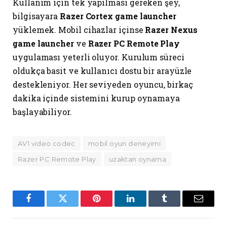
Kullanım için tek yapılması gereken şey,
bilgisayara
Razer Cortex game launcher
yüklemek. Mobil cihazlar içinse
Razer Nexus
game launcher
ve
Razer PC Remote Play
uygulaması yeterli oluyor. Kurulum süreci
oldukça basit ve kullanıcı dostu bir arayüzle
destekleniyor. Her seviyeden oyuncu, birkaç
dakika içinde sistemini kurup oynamaya
başlayabiliyor.
AV1 video codec
mobil oyun deneyimi
Razer PC Remote Play
uzaktan oynama
Facebook
Twitter
Pinterest
LinkedIn
Tumblr
Email