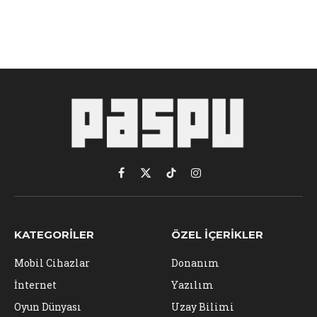
Facebook
X
TikTok
Instagram
(Twitter)
KATEGORILER
ÖZEL İÇERIKLER
Mobil Cihazlar
Donanım
İnternet
Yazılım
Oyun Dünyası
Uzay Bilimi