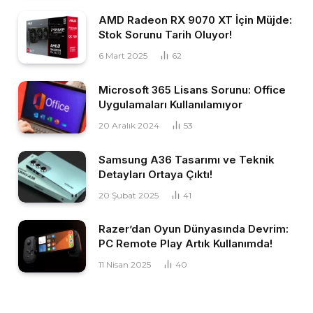
AMD Radeon RX 9070 XT İçin Müjde:
Stok Sorunu Tarih Oluyor!
6 Mart 2025
62
Microsoft 365 Lisans Sorunu: Office
Uygulamaları Kullanılamıyor
20 Aralık 2024
53
Samsung A36 Tasarımı ve Teknik
Detayları Ortaya Çıktı!
20 Şubat 2025
41
Razer’dan Oyun Dünyasında Devrim:
PC Remote Play Artık Kullanımda!
11 Nisan 2025
40