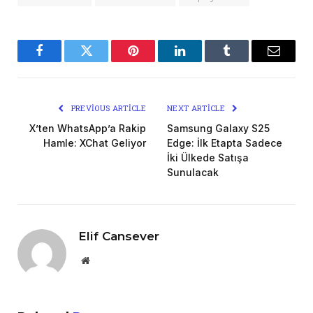
Facebook
Twitter
Pinterest
LinkedIn
Tumblr
Email
PREVIOUS ARTICLE
NEXT ARTICLE
X’ten WhatsApp’a Rakip
Samsung Galaxy S25
Hamle: XChat Geliyor
Edge: İlk Etapta Sadece
İki Ülkede Satışa
Sunulacak
Elif Cansever
Website