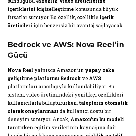
sunduğu bu esneklik,
video üreticilerine
içeriklerini kişiselleştirme
konusunda büyük
fırsatlar sunuyor. Bu özellik, özellikle
içerik
üreticileri
için benzersiz bir avantaj sağlayacak.
Bedrock ve AWS: Nova Reel’in
Gücü
Nova Reel
yalnızca Amazon’un
yapay zeka
geliştirme platformu Bedrock
ve
AWS
platformları aracılığıyla kullanılabiliyor. Bu
sistem, video üretimindeki yenilikçi özellikleri
kullanıcılarla buluştururken,
taleplerin otomatik
olarak onaylanması
da kullanıcı dostu bir
deneyim sunuyor. Ancak,
Amazon’un bu modeli
tanıtırken
eğitim verilerinin kaynağına dair
henüz bir açıklama yapmaması,
gizlilik ve telif