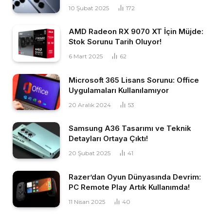
10 Şubat 2025
172
AMD Radeon RX 9070 XT İçin Müjde:
Stok Sorunu Tarih Oluyor!
6 Mart 2025
62
Microsoft 365 Lisans Sorunu: Office
Uygulamaları Kullanılamıyor
20 Aralık 2024
53
Samsung A36 Tasarımı ve Teknik
Detayları Ortaya Çıktı!
20 Şubat 2025
41
Razer’dan Oyun Dünyasında Devrim:
PC Remote Play Artık Kullanımda!
11 Nisan 2025
40