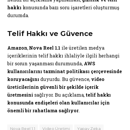
hakkı
konusunda bazı soru işaretleri oluşturmuş
durumda.
Telif Hakkı ve Güvence
Amazon
,
Nova Reel 1.1
ile üretilen medya
içeriklerinin telif hakkı ihlaliyle ilgili herhangi
bir sorun yaşanması durumunda,
AWS
kullanıcılarını tazminat politikası çerçevesinde
koruyacağını
duyurdu. Bu güvence,
video
üreticilerinin güvenli bir şekilde içerik
üretmesini
sağlıyor. Bu açıklama,
telif hakkı
konusunda endişeleri olan kullanıcılar için
önemli bir rahatlama sağlıyor
.
Nova Reel 1.1
Video Üretimi
Yapay Zeka