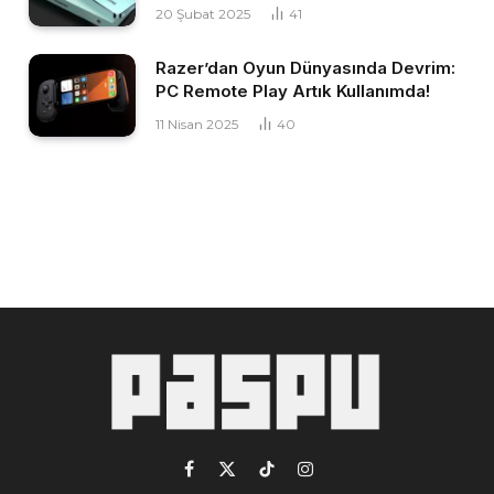
20 Şubat 2025
41
Razer’dan Oyun Dünyasında Devrim:
PC Remote Play Artık Kullanımda!
11 Nisan 2025
40
Facebook
X
TikTok
Instagram