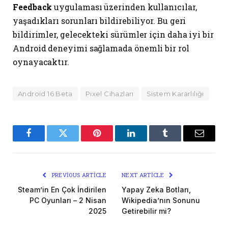
Feedback
uygulaması üzerinden kullanıcılar,
yaşadıkları sorunları bildirebiliyor. Bu geri
bildirimler, gelecekteki sürümler için daha iyi bir
Android deneyimi sağlamada önemli bir rol
oynayacaktır.
Android 16 Beta
Pixel Cihazları
Sistem Kararlılığı
Facebook
Twitter
Pinterest
LinkedIn
Tumblr
Email
PREVIOUS ARTICLE
NEXT ARTICLE
Steam’in En Çok İndirilen
Yapay Zeka Botları,
PC Oyunları – 2 Nisan
Wikipedia’nın Sonunu
2025
Getirebilir mi?