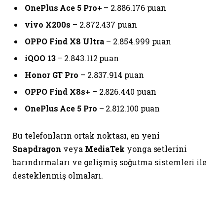
OnePlus Ace 5 Pro+
– 2.886.176 puan
vivo X200s
– 2.872.437 puan
OPPO Find X8 Ultra
– 2.854.999 puan
iQOO 13
– 2.843.112 puan
Honor GT Pro
– 2.837.914 puan
OPPO Find X8s+
– 2.826.440 puan
OnePlus Ace 5 Pro
– 2.812.100 puan
Bu telefonların ortak noktası, en yeni
Snapdragon
veya
MediaTek
yonga setlerini
barındırmaları ve gelişmiş soğutma sistemleri ile
desteklenmiş olmaları.