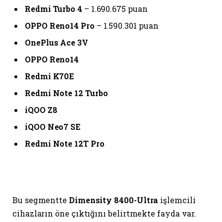
Redmi Turbo 4
– 1.690.675 puan
OPPO Reno14 Pro
– 1.590.301 puan
OnePlus Ace 3V
OPPO Reno14
Redmi K70E
Redmi Note 12 Turbo
iQOO Z8
iQOO Neo7 SE
Redmi Note 12T Pro
Bu segmentte
Dimensity 8400-Ultra
işlemcili
cihazların öne çıktığını belirtmekte fayda var.