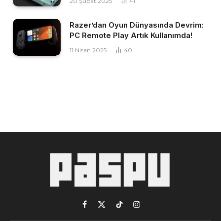
20 Şubat 2025
41
Razer’dan Oyun Dünyasında Devrim:
PC Remote Play Artık Kullanımda!
11 Nisan 2025
40
Facebook
X
TikTok
Instagram
(Twitter)