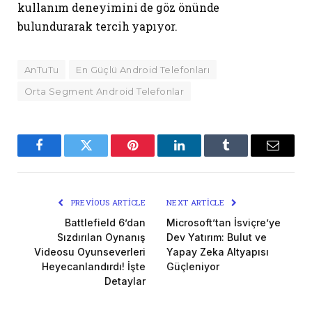
kullanım deneyimini de göz önünde
bulundurarak tercih yapıyor.
AnTuTu
En Güçlü Android Telefonları
Orta Segment Android Telefonlar
Facebook
Twitter
Pinterest
LinkedIn
Tumblr
Email
PREVIOUS ARTICLE
NEXT ARTICLE
Battlefield 6’dan
Microsoft’tan İsviçre’ye
Sızdırılan Oynanış
Dev Yatırım: Bulut ve
Videosu Oyunseverleri
Yapay Zeka Altyapısı
Heyecanlandırdı! İşte
Güçleniyor
Detaylar