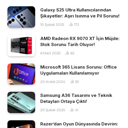
Galaxy S25 Ultra Kullanıcılarından
Şikayetler: Aşırı Isınma ve Pil Sorunu!
10 Şubat 2025
172
AMD Radeon RX 9070 XT İçin Müjde:
Stok Sorunu Tarih Oluyor!
6 Mart 2025
62
Microsoft 365 Lisans Sorunu: Office
Uygulamaları Kullanılamıyor
20 Aralık 2024
53
Samsung A36 Tasarımı ve Teknik
Detayları Ortaya Çıktı!
20 Şubat 2025
41
Razer’dan Oyun Dünyasında Devrim: