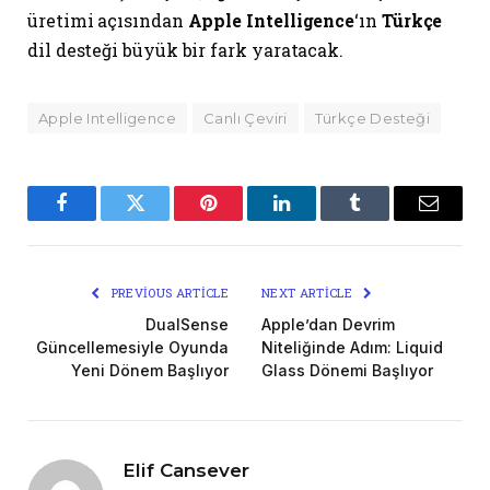
üretimi açısından
Apple Intelligence
‘ın
Türkçe
dil desteği büyük bir fark yaratacak.
Apple Intelligence
Canlı Çeviri
Türkçe Desteği
Facebook
Twitter
Pinterest
LinkedIn
Tumblr
Email
PREVIOUS ARTICLE
NEXT ARTICLE
DualSense
Apple’dan Devrim
Güncellemesiyle Oyunda
Niteliğinde Adım: Liquid
Yeni Dönem Başlıyor
Glass Dönemi Başlıyor
Elif Cansever