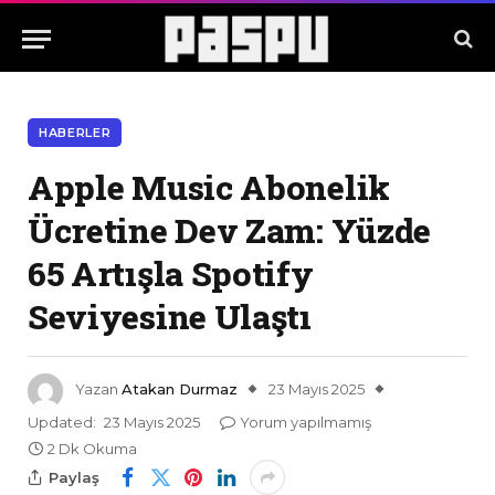
HABERLER
Apple Music Abonelik
Ücretine Dev Zam: Yüzde
65 Artışla Spotify
Seviyesine Ulaştı
Yazan
Atakan Durmaz
23 Mayıs 2025
Updated:
23 Mayıs 2025
Yorum yapılmamış
2 Dk Okuma
Paylaş