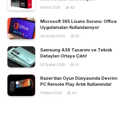
6 Mart 2025
62
Microsoft 365 Lisans Sorunu: Office
Uygulamaları Kullanılamıyor
20 Aralık 2024
53
Samsung A36 Tasarımı ve Teknik
Detayları Ortaya Çıktı!
20 Şubat 2025
41
Razer’dan Oyun Dünyasında Devrim:
PC Remote Play Artık Kullanımda!
11 Nisan 2025
40