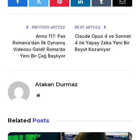
Facebook
Twitter
Pinterest
LinkedIn
Tumblr
Email
PREVIOUS ARTICLE
NEXT ARTICLE
Anno 117: Pax
Claude Opus 4 ve Sonnet
Romana’dan İlk Oynanış
4 ile Yapay Zeka Yeni Bir
Videosu Geldi! Roma’da
Boyut Kazanıyor
Yeni Bir Çağ Başlıyor
Atakan Durmaz
Website
Related
Posts