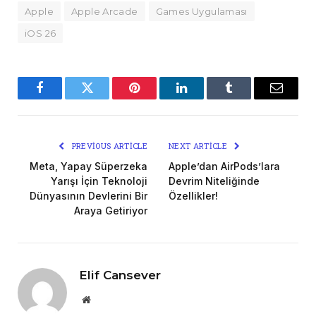
Apple
Apple Arcade
Games Uygulaması
iOS 26
Facebook
Twitter
Pinterest
LinkedIn
Tumblr
Email
PREVIOUS ARTICLE
NEXT ARTICLE
Meta, Yapay Süperzeka
Apple’dan AirPods’lara
Yarışı İçin Teknoloji
Devrim Niteliğinde
Dünyasının Devlerini Bir
Özellikler!
Araya Getiriyor
Elif Cansever
Website