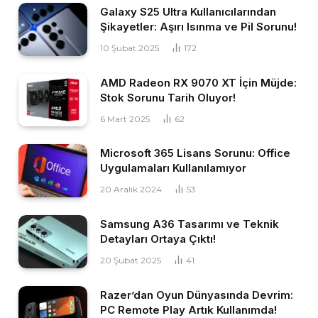
Galaxy S25 Ultra Kullanıcılarından
Şikayetler: Aşırı Isınma ve Pil Sorunu!
10 Şubat 2025
172
AMD Radeon RX 9070 XT İçin Müjde:
Stok Sorunu Tarih Oluyor!
6 Mart 2025
62
Microsoft 365 Lisans Sorunu: Office
Uygulamaları Kullanılamıyor
20 Aralık 2024
53
Samsung A36 Tasarımı ve Teknik
Detayları Ortaya Çıktı!
20 Şubat 2025
41
Razer’dan Oyun Dünyasında Devrim:
PC Remote Play Artık Kullanımda!