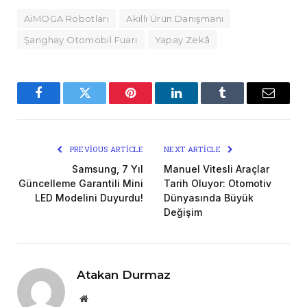
AiMOGA Robotları
Akıllı Ürün Danışmanı
Şanghay Otomobil Fuarı
Yapay Zekâ
Facebook
Twitter
Pinterest
LinkedIn
Tumblr
Email
PREVIOUS ARTICLE
NEXT ARTICLE
Samsung, 7 Yıl
Manuel Vitesli Araçlar
Güncelleme Garantili Mini
Tarih Oluyor: Otomotiv
LED Modelini Duyurdu!
Dünyasında Büyük
Değişim
Atakan Durmaz
Website