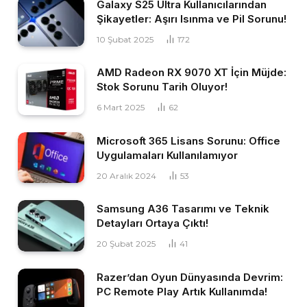
Galaxy S25 Ultra Kullanıcılarından
Şikayetler: Aşırı Isınma ve Pil Sorunu!
10 Şubat 2025
172
AMD Radeon RX 9070 XT İçin Müjde:
Stok Sorunu Tarih Oluyor!
6 Mart 2025
62
Microsoft 365 Lisans Sorunu: Office
Uygulamaları Kullanılamıyor
20 Aralık 2024
53
Samsung A36 Tasarımı ve Teknik
Detayları Ortaya Çıktı!
20 Şubat 2025
41
Razer’dan Oyun Dünyasında Devrim:
PC Remote Play Artık Kullanımda!