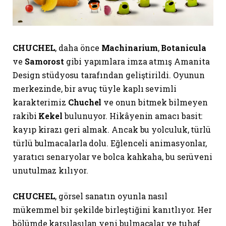
CHUCHEL
, daha önce
Machinarium
,
Botanicula
ve
Samorost
gibi yapımlara imza atmış Amanita
Design stüdyosu tarafından geliştirildi. Oyunun
merkezinde, bir avuç tüyle kaplı sevimli
karakterimiz
Chuchel
ve onun bitmek bilmeyen
rakibi
Kekel
bulunuyor. Hikâyenin amacı basit:
kayıp kirazı geri almak. Ancak bu yolculuk, türlü
türlü bulmacalarla dolu. Eğlenceli animasyonlar,
yaratıcı senaryolar ve bolca kahkaha, bu serüveni
unutulmaz kılıyor.
CHUCHEL
, görsel sanatın oyunla nasıl
mükemmel bir şekilde birleştiğini kanıtlıyor. Her
bölümde karşılaşılan yeni bulmacalar ve tuhaf