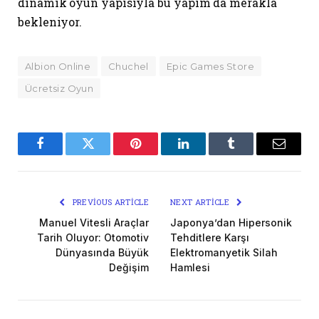
dinamik oyun yapısıyla bu yapım da merakla
bekleniyor.
Albion Online
Chuchel
Epic Games Store
Ücretsiz Oyun
Facebook
Twitter
Pinterest
LinkedIn
Tumblr
Email
PREVIOUS ARTICLE
NEXT ARTICLE
Manuel Vitesli Araçlar
Japonya’dan Hipersonik
Tarih Oluyor: Otomotiv
Tehditlere Karşı
Dünyasında Büyük
Elektromanyetik Silah
Değişim
Hamlesi