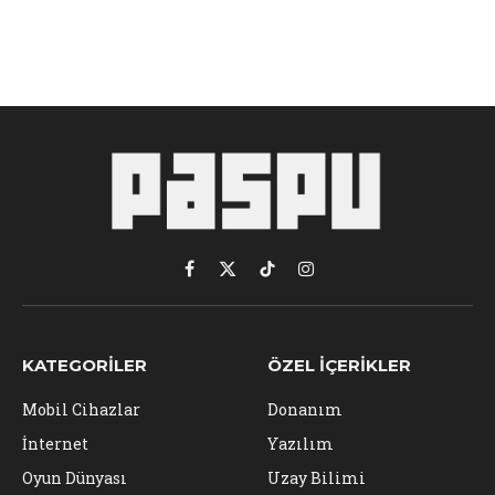
Facebook
X
TikTok
Instagram
(Twitter)
KATEGORILER
ÖZEL İÇERIKLER
Mobil Cihazlar
Donanım
İnternet
Yazılım
Oyun Dünyası
Uzay Bilimi