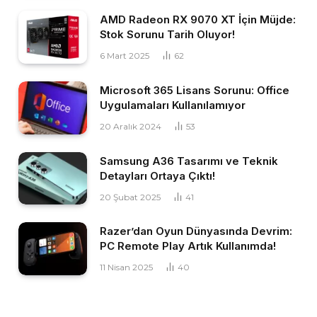
AMD Radeon RX 9070 XT İçin Müjde:
Stok Sorunu Tarih Oluyor!
6 Mart 2025
62
Microsoft 365 Lisans Sorunu: Office
Uygulamaları Kullanılamıyor
20 Aralık 2024
53
Samsung A36 Tasarımı ve Teknik
Detayları Ortaya Çıktı!
20 Şubat 2025
41
Razer’dan Oyun Dünyasında Devrim:
PC Remote Play Artık Kullanımda!
11 Nisan 2025
40