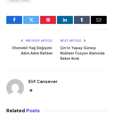
Yapay Zeka
Facebook
Twitter
Pinterest
LinkedIn
Tumblr
Email
PREVIOUS ARTICLE
NEXT ARTICLE
Otomobil Yağ Değişimi:
Çin’in Yapay Güneşi
Adım Adım Rehber
Nükleer Füzyon Alanında
Rekor Kırdı
Elif Cansever
Website
Related
Posts