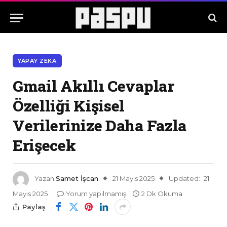
YAPAY ZEKA
Gmail Akıllı Cevaplar
Özelliği Kişisel
Verilerinize Daha Fazla
Erişecek
Yazan
Samet İşcan
21 Mayıs 2025
Updated:
21
Mayıs 2025
Yorum yapılmamış
2 Dk Okuma
Paylaş