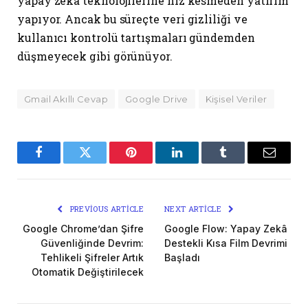
yapay zekâ teknolojilerine hız kesmeden yatırım
yapıyor. Ancak bu süreçte veri gizliliği ve
kullanıcı kontrolü tartışmaları gündemden
düşmeyecek gibi görünüyor.
Gmail Akıllı Cevap
Google Drive
Kişisel Veriler
Facebook
Twitter
Pinterest
LinkedIn
Tumblr
Email
PREVIOUS ARTICLE
NEXT ARTICLE
Google Chrome’dan Şifre
Google Flow: Yapay Zekâ
Güvenliğinde Devrim:
Destekli Kısa Film Devrimi
Tehlikeli Şifreler Artık
Başladı
Otomatik Değiştirilecek