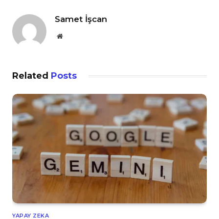
Samet İşcan
Website
Related
Posts
YAPAY ZEKA