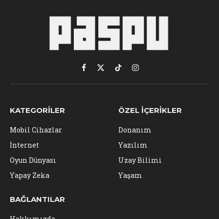
Facebook
X
TikTok
Instagram
(Twitter)
KATEGORILER
ÖZEL İÇERIKLER
Mobil Cihazlar
Donanım
İnternet
Yazılım
Oyun Dünyası
Uzay Bilimi
Yapay Zeka
Yaşam
BAĞLANTILAR
Hakkımızda