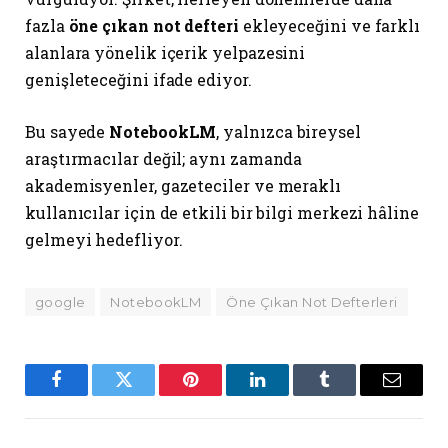
fazla
öne çıkan not defteri
ekleyeceğini ve farklı
alanlara yönelik içerik yelpazesini
genişleteceğini ifade ediyor.
Bu sayede
NotebookLM
, yalnızca bireysel
araştırmacılar değil; aynı zamanda
akademisyenler, gazeteciler ve meraklı
kullanıcılar için de etkili bir bilgi merkezi hâline
gelmeyi hedefliyor.
google
NotebookLM
Öne Çıkan Not Defterleri
Facebook
Twitter
Pinterest
LinkedIn
Tumblr
Email