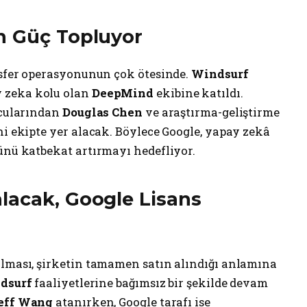
n Güç Topluyor
ansfer operasyonunun çok ötesinde.
Windsurf
y zeka kolu olan
DeepMind
ekibine katıldı.
ucularından
Douglas Chen
ve araştırma-geliştirme
ni ekipte yer alacak. Böylece Google, yapay zekâ
ünü katbekat artırmayı hedefliyor.
lacak, Google Lisans
olması, şirketin tamamen satın alındığı anlamına
dsurf
faaliyetlerine bağımsız bir şekilde devam
eff Wang
atanırken, Google tarafı ise