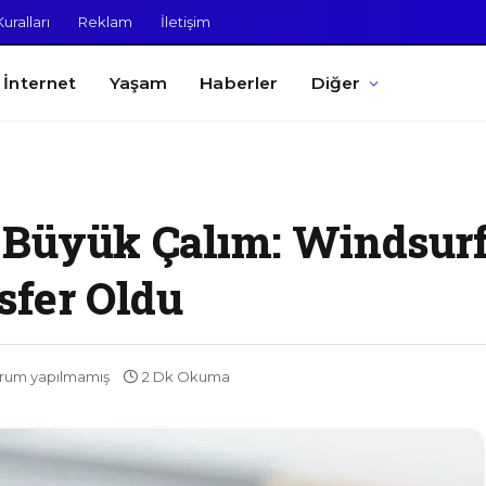
uralları
Reklam
İletişim
İnternet
Yaşam
Haberler
Diğer
 Büyük Çalım: Windsurf
sfer Oldu
rum yapılmamış
2 Dk Okuma