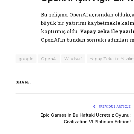
Bu gelişme, OpenAI açısından oldukça
büyük bir yatırımı kaybetmekle kalma
kaptırmış oldu.
Yapay zeka ile yazıl
OpenAI’ın bundan sonraki adımları m
google
OpenAI
Windsurf
Yapay Zeka ile Yazılı
SHARE.
PREVIOUS ARTICLE
Epic Games’in Bu Haftaki Ücretsiz Oyunu:
Civilization VI Platinum Edition!