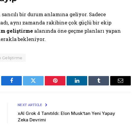
 sancılı bir durum anlamına geliyor. Sadece
dı, aynı zamanda rakibine çok güçlü bir ekip
ım geliştirme
alanında öne geçme planları yapan
erakla bekleniyor.
m Geliştirme
Facebook
Twitter
Pinterest
LinkedIn
Tumblr
Emai
NEXT ARTICLE
xAI Grok 4 Tanıtıldı: Elon Musk’tan Yeni Yapay
Zeka Devrimi