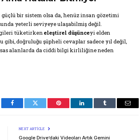
 güçlü bir sistem olsa da, henüz insan gözetimi
nda yeterli seviyeye ulaşabilmiş değil.
gileri tüketirken
eleştirel düşünce
yi elden
gibi, doğruluğu şüpheli cevaplar sadece yıl değil,
sas alanlarda da ciddi bilgi kirliliğine neden
Facebook
Twitter
Pinterest
LinkedIn
Tumblr
Emai
NEXT ARTICLE
Google Drive’daki Videoları Artık Gemini