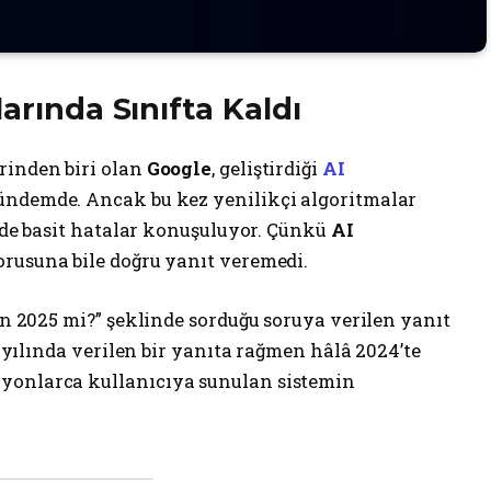
ularında Sınıfta Kaldı
rinden biri olan
Google
, geliştirdiği
AI
gündemde. Ancak bu kez yenilikçi algoritmalar
cede basit hatalar konuşuluyor. Çünkü
AI
sorusuna bile doğru yanıt veremedi.
 an 2025 mi?” şeklinde sorduğu soruya verilen yanıt
25 yılında verilen bir yanıta rağmen hâlâ 2024’te
yonlarca kullanıcıya sunulan sistemin