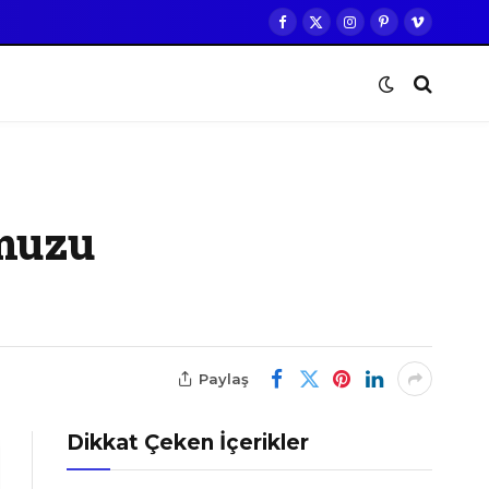
Facebook
X
Instagram
Pinterest
Vimeo
(Twitter)
umuzu
Paylaş
Dikkat Çeken İçerikler