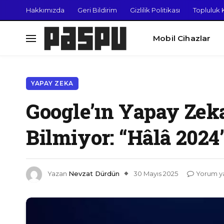
Hakkımızda
Geri Bildirim
Gizlilik Politikası
Topluluk K
Mobil Cihazlar
YAPAY ZEKA
Google’ın Yapay Zek
Bilmiyor: “Hâlâ 2024
Yazan
Nevzat Dürdün
30 Mayıs 2025
Yorum y