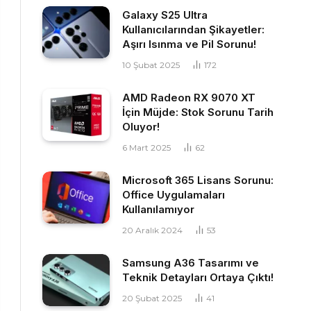
Galaxy S25 Ultra
Kullanıcılarından Şikayetler:
Aşırı Isınma ve Pil Sorunu!
10 Şubat 2025
172
AMD Radeon RX 9070 XT
İçin Müjde: Stok Sorunu Tarih
Oluyor!
6 Mart 2025
62
Microsoft 365 Lisans Sorunu:
Office Uygulamaları
Kullanılamıyor
20 Aralık 2024
53
Samsung A36 Tasarımı ve
Teknik Detayları Ortaya Çıktı!
20 Şubat 2025
41