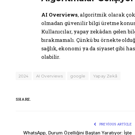
AI Overviews
, algoritmik olarak çok
olmadan güvenilir bilgi üretme konusu
Kullanıcılar, yapay zekâdan gelen bil
bırakmamalı. Çünkü bu örnekte olduğu 
sağlık, ekonomi ya da siyaset gibi has
olabilir.
2024
AI Overviews
google
Yapay Zekâ
SHARE.
PREVIOUS ARTICLE
WhatsApp, Durum Özelliğini Baştan Yaratıyor: İşte