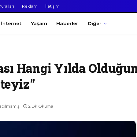
uralları
Reklam
İletişim
İnternet
Yaşam
Haberler
Diğer
ası Hangi Yılda Olduğ
’teyiz”
apılmamış
2 Dk Okuma