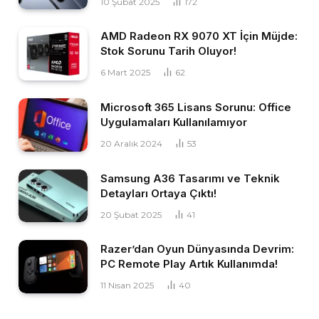
10 Şubat 2025
172
AMD Radeon RX 9070 XT İçin Müjde:
Stok Sorunu Tarih Oluyor!
6 Mart 2025
62
Microsoft 365 Lisans Sorunu: Office
Uygulamaları Kullanılamıyor
20 Aralık 2024
53
Samsung A36 Tasarımı ve Teknik
Detayları Ortaya Çıktı!
20 Şubat 2025
41
Razer’dan Oyun Dünyasında Devrim:
PC Remote Play Artık Kullanımda!
11 Nisan 2025
40