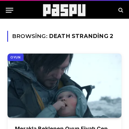
BROWSING:
DEATH STRANDING 2
OYUN
Merakla Beklenen Oyun Fiyatı Cep