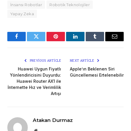
İnsansı Robotlar
Robotik Teknolojiler
Yapay Zeka
Facebook
Twitter
Pinterest
LinkedIn
Tumblr
Email
PREVIOUS ARTICLE
NEXT ARTICLE
Huawei Uygun Fiyatlı
Apple’ın Beklenen Siri
Yönlendiricisini Duyurdu:
Güncellemesi Ertelenebilir
Huawei Router AX1 ile
İnternette Hız ve Verimlilik
Artışı
Atakan Durmaz
Website