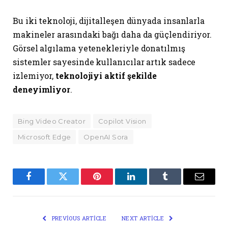
Bu iki teknoloji, dijitalleşen dünyada insanlarla
makineler arasındaki bağı daha da güçlendiriyor.
Görsel algılama yetenekleriyle donatılmış
sistemler sayesinde kullanıcılar artık sadece
izlemiyor,
teknolojiyi aktif şekilde
deneyimliyor
.
Bing Video Creator
Copilot Vision
Microsoft Edge
OpenAI Sora
Facebook
Twitter
Pinterest
LinkedIn
Tumblr
Email
PREVIOUS ARTICLE
NEXT ARTICLE