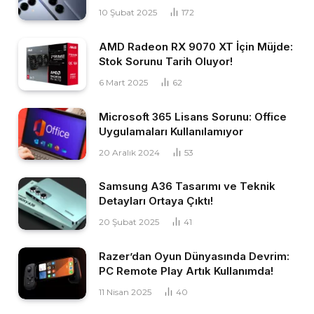
10 Şubat 2025
172
AMD Radeon RX 9070 XT İçin Müjde:
Stok Sorunu Tarih Oluyor!
6 Mart 2025
62
Microsoft 365 Lisans Sorunu: Office
Uygulamaları Kullanılamıyor
20 Aralık 2024
53
Samsung A36 Tasarımı ve Teknik
Detayları Ortaya Çıktı!
20 Şubat 2025
41
Razer’dan Oyun Dünyasında Devrim:
PC Remote Play Artık Kullanımda!
11 Nisan 2025
40