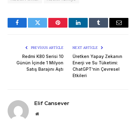
Facebook
Twitter
Pinterest
LinkedIn
Tumblr
Email
PREVIOUS ARTICLE
NEXT ARTICLE
Redmi K80 Serisi 10
Üretken Yapay Zekanın
Günün İçinde 1 Milyon
Enerji ve Su Tüketimi:
Satış Barajını Aştı
ChatGPT’nin Çevresel
Etkileri
Elif Cansever
Website