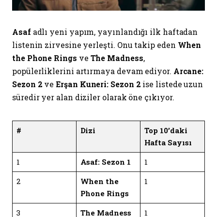
Asaf
adlı yeni yapım, yayınlandığı ilk haftadan
listenin zirvesine yerleşti. Onu takip eden
When
the Phone Rings
ve
The Madness
,
popülerliklerini artırmaya devam ediyor.
Arcane:
Sezon 2
ve
Erşan Kuneri: Sezon 2
ise listede uzun
süredir yer alan diziler olarak öne çıkıyor.
#
Dizi
Top 10’daki
Hafta Sayısı
1
Asaf: Sezon 1
1
2
When the
1
Phone Rings
3
The Madness
1