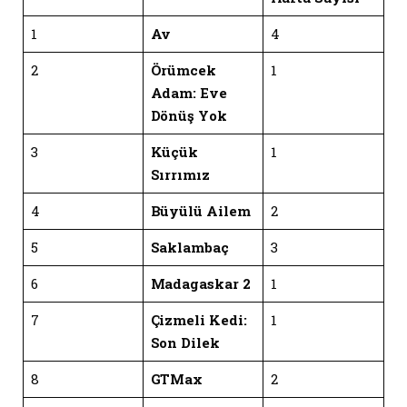
1
Av
4
2
Örümcek
1
Adam: Eve
Dönüş Yok
3
Küçük
1
Sırrımız
4
Büyülü Ailem
2
5
Saklambaç
3
6
Madagaskar 2
1
7
Çizmeli Kedi:
1
Son Dilek
8
GTMax
2