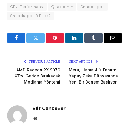
GPU Performansı
Qualcomm
Snapdragon
Snapdragon 8 Elite 2
Facebook
Twitter
Pinterest
LinkedIn
Tumblr
Email
PREVIOUS ARTICLE
NEXT ARTICLE
AMD Radeon RX 9070
Meta, Llama 4’ü Tanıttı:
XT’yi Geride Bırakacak
Yapay Zeka Dünyasında
Modlama Yöntemi
Yeni Bir Dönem Başlıyor
Elif Cansever
Website