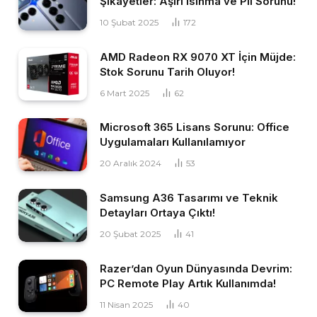
Şikayetler: Aşırı Isınma ve Pil Sorunu!
10 Şubat 2025
172
AMD Radeon RX 9070 XT İçin Müjde:
Stok Sorunu Tarih Oluyor!
6 Mart 2025
62
Microsoft 365 Lisans Sorunu: Office
Uygulamaları Kullanılamıyor
20 Aralık 2024
53
Samsung A36 Tasarımı ve Teknik
Detayları Ortaya Çıktı!
20 Şubat 2025
41
Razer’dan Oyun Dünyasında Devrim:
PC Remote Play Artık Kullanımda!
11 Nisan 2025
40