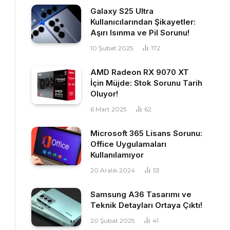
Galaxy S25 Ultra
Kullanıcılarından Şikayetler:
Aşırı Isınma ve Pil Sorunu!
10 Şubat 2025
172
AMD Radeon RX 9070 XT
İçin Müjde: Stok Sorunu Tarih
Oluyor!
6 Mart 2025
62
Microsoft 365 Lisans Sorunu:
Office Uygulamaları
Kullanılamıyor
20 Aralık 2024
53
Samsung A36 Tasarımı ve
Teknik Detayları Ortaya Çıktı!
20 Şubat 2025
41