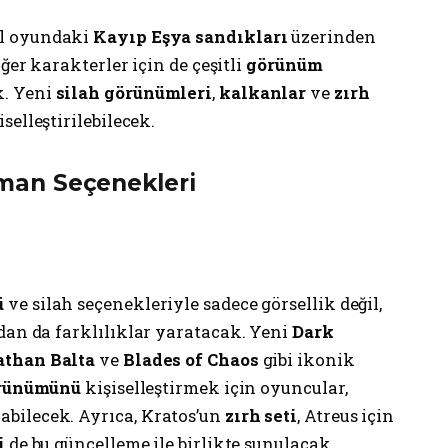
l oyundaki
Kayıp Eşya sandıkları
üzerinden
iğer karakterler için de çeşitli
görünüm
. Yeni
silah görünümleri
,
kalkanlar
ve
zırh
elleştirilebilecek.
man Seçenekleri
ü
ve silah seçenekleriyle sadece görsellik değil,
dan da farklılıklar yaratacak. Yeni
Dark
athan Balta
ve
Blades of Chaos
gibi ikonik
rünümünü
kişiselleştirmek için oyuncular,
abilecek. Ayrıca, Kratos’un
zırh seti
, Atreus için
i
de bu güncelleme ile birlikte sunulacak.