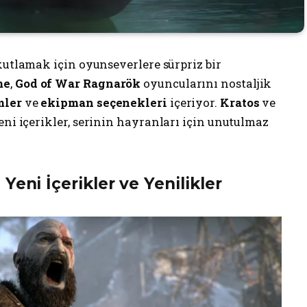
 kutlamak için oyunseverlere sürpriz bir
me
,
God of War Ragnarök
oyuncularını nostaljik
mler
ve
ekipman seçenekleri
içeriyor.
Kratos
ve
eni içerikler, serinin hayranları için unutulmaz
 Yeni İçerikler ve Yenilikler