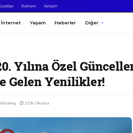
uralları
Reklam
İletişim
İnternet
Yaşam
Haberler
Diğer
20. Yılına Özel Güncell
 Gelen Yenilikler!
pılmamış
3 Dk Okuma