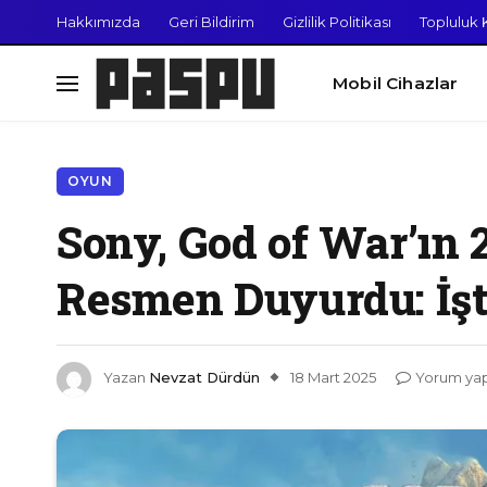
Hakkımızda
Geri Bildirim
Gizlilik Politikası
Topluluk K
Mobil Cihazlar
OYUN
Sony, God of War’ın 
Resmen Duyurdu: İşte
Yazan
Nevzat Dürdün
18 Mart 2025
Yorum ya