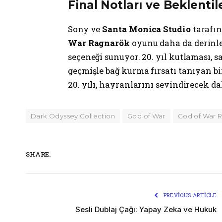
Final Notları ve Beklentil
Sony ve
Santa Monica Studio
tarafı
War Ragnarök
oyunu daha da derinle
seçeneği sunuyor. 20. yıl kutlaması, 
geçmişle bağ kurma fırsatı tanıyan b
20. yılı, hayranlarını sevindirecek d
Dark Odyssey Collection
God of War
God of War 
SHARE.
PREVIOUS ARTICLE
Sesli Dublaj Çağı: Yapay Zeka ve Hukuk