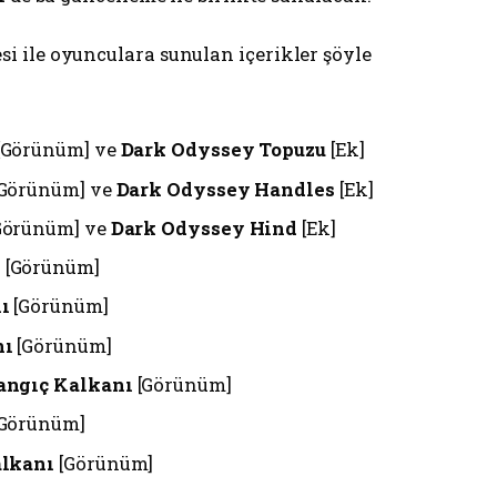
i ile oyunculara sunulan içerikler şöyle
[Görünüm] ve
Dark Odyssey Topuzu
[Ek]
Görünüm] ve
Dark Odyssey Handles
[Ek]
Görünüm] ve
Dark Odyssey Hind
[Ek]
ı
[Görünüm]
ı
[Görünüm]
nı
[Görünüm]
ngıç ​​Kalkanı
[Görünüm]
Görünüm]
alkanı
[Görünüm]