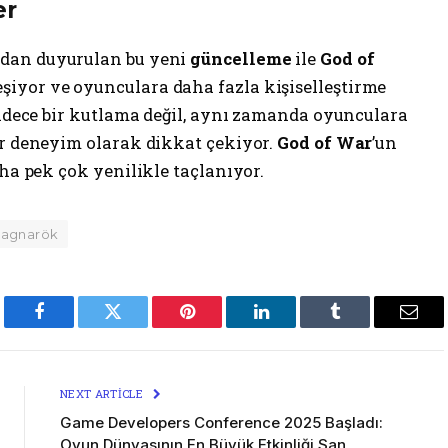
er
ndan duyurulan bu yeni
güncelleme
ile
God of
şiyor ve oyunculara daha fazla kişiselleştirme
sadece bir kutlama değil, aynı zamanda oyunculara
ir deneyim olarak dikkat çekiyor.
God of War
’un
aha pek çok yenilikle taçlanıyor.
Ragnarök
Facebook
Twitter
Pinterest
LinkedIn
Tumblr
Emai
NEXT ARTICLE
Game Developers Conference 2025 Başladı:
Oyun Dünyasının En Büyük Etkinliği San