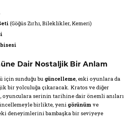
ü
Seti
(Göğüs Zırhı, Bileklikler, Kemeri)
i
bisesi
üne Dair Nostaljik Bir Anlam
mü için sunduğu bu
güncelleme
, eski oyunlara da
k bir yolculuğa çıkaracak. Kratos ve diğer
i, oyunculara serinin tarihine dair önemli anıları
üncellemeyle birlikte, yeni
görünüm
ve
eki deneyimlerini bambaşka bir seviyeye