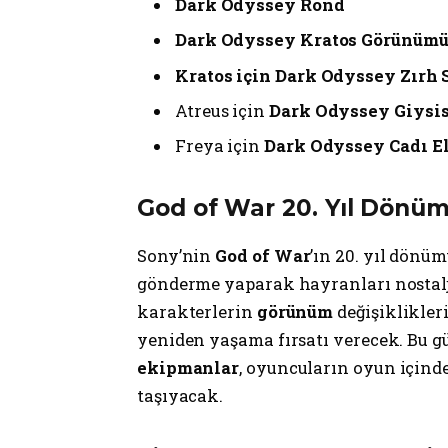
Dark Odyssey Rönd
Dark Odyssey Kratos Görünüm
Kratos için Dark Odyssey Zırh 
Atreus için
Dark Odyssey Giysis
Freya için
Dark Odyssey Cadı El
God of War 20. Yıl Dönüm
Sony’nin
God of War
’ın 20. yıl dönü
gönderme yaparak hayranları nostalji
karakterlerin
görünüm
değişiklikler
yeniden yaşama fırsatı verecek. Bu g
ekipmanlar
, oyuncuların oyun içind
taşıyacak.