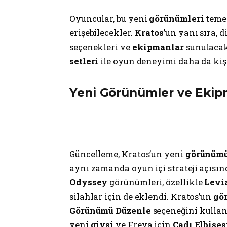
Oyuncular, bu yeni
görünümleri
teme
erişebilecekler.
Kratos
’un yanı sıra, d
seçenekleri ve
ekipmanlar
sunulacak
setleri
ile oyun deneyimi daha da kişis
Yeni Görünümler ve Ekip
Güncelleme, Kratos’un yeni
görünüm
aynı zamanda oyun içi strateji açısın
Odyssey
görünümleri, özellikle
Levi
silahlar için de eklendi. Kratos’un
gö
Görünümü Düzenle
seçeneğini kullan
yeni
giysi
ve Freya için
Cadı Elbises