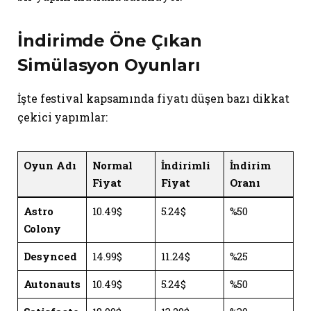
İndirimde Öne Çıkan
Simülasyon Oyunları
İşte festival kapsamında fiyatı düşen bazı dikkat
çekici yapımlar:
Oyun Adı
Normal
İndirimli
İndirim
Fiyat
Fiyat
Oranı
Astro
10.49$
5.24$
%50
Colony
Desynced
14.99$
11.24$
%25
Autonauts
10.49$
5.24$
%50