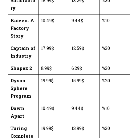
Satisfacto
18.99$
13.29$
%30
ry
Kaizen: A
10.49$
9.44$
%10
Factory
Story
Captain of
17.99$
12.59$
%30
Industry
Shapez 2
8.99$
6.29$
%30
Dyson
19.99$
15.99$
%20
Sphere
Program
Dawn
10.49$
9.44$
%10
Apart
Turing
19.99$
13.99$
%30
Complete