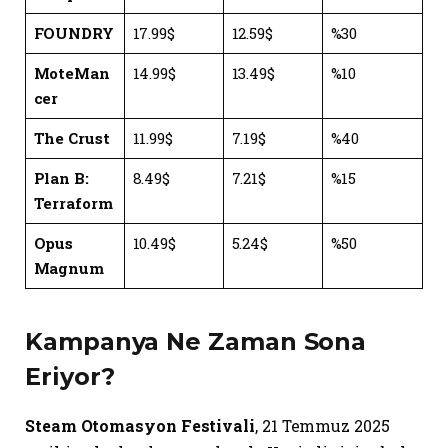
FOUNDRY
17.99$
12.59$
%30
MoteMan
14.99$
13.49$
%10
cer
The Crust
11.99$
7.19$
%40
Plan B:
8.49$
7.21$
%15
Terraform
Opus
10.49$
5.24$
%50
Magnum
Kampanya Ne Zaman Sona
Eriyor?
Steam Otomasyon Festivali
, 21 Temmuz 2025