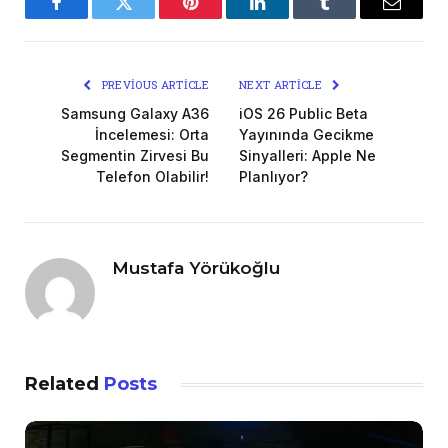
Facebook
Twitter
Pinterest
LinkedIn
Tumblr
Email
PREVIOUS ARTICLE
NEXT ARTICLE
Samsung Galaxy A36
iOS 26 Public Beta
İncelemesi: Orta
Yayınında Gecikme
Segmentin Zirvesi Bu
Sinyalleri: Apple Ne
Telefon Olabilir!
Planlıyor?
Mustafa Yörükoğlu
Related
Posts