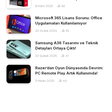
6 Mart 2025
62
Microsoft 365 Lisans Sorunu: Office
Uygulamaları Kullanılamıyor
20 Aralık 2024
53
Samsung A36 Tasarımı ve Teknik
Detayları Ortaya Çıktı!
20 Şubat 2025
41
Razer’dan Oyun Dünyasında Devrim:
PC Remote Play Artık Kullanımda!
11 Nisan 2025
40