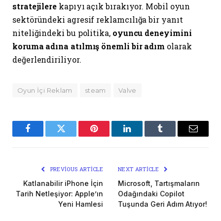
stratejilere
kapıyı açık bırakıyor. Mobil oyun
sektöründeki agresif reklamcılığa bir yanıt
niteliğindeki bu politika,
oyuncu deneyimini
koruma adına atılmış önemli bir adım
olarak
değerlendiriliyor.
Oyun İçi Reklam
steam
Valve
Facebook
Twitter
Pinterest
LinkedIn
Tumblr
Email
PREVIOUS ARTICLE
NEXT ARTICLE
Katlanabilir iPhone İçin
Microsoft, Tartışmaların
Tarih Netleşiyor: Apple’ın
Odağındaki Copilot
Yeni Hamlesi
Tuşunda Geri Adım Atıyor!