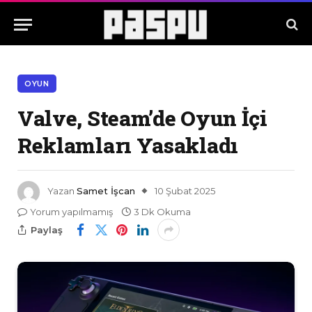
OYUN
Valve, Steam’de Oyun İçi
Reklamları Yasakladı
Yazan
Samet İşcan
10 Şubat 2025
Yorum yapılmamış
3 Dk Okuma
Paylaş