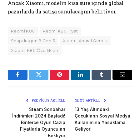
Ancak Xiaomi, modelin kısa süre içinde global
pazarlarda da satışa sunulacağını belirtiyor.
Redmi K80
Redmi K80 Fiyat
Snapdragon 8 Gen 3
Xiaomi Amiral Gemisi
Xiaomi K80 Özellikleri
Facebook
Twitter
Pinterest
LinkedIn
Tumblr
Email
PREVIOUS ARTICLE
NEXT ARTICLE
Steam Sonbahar
13 Yaş Altındaki
İndirimleri 2024 Başladı!
Çocukların Sosyal Medya
Binlerce Oyun Cazip
Kullanımına Yasaklama
Fiyatlarla Oyuncuları
Geliyor!
Bekliyor