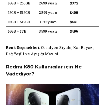
16GB + 256GB
2.699 yuan
$372
12GB + 512GB
2.899 yuan
$400
16GB + 512GB
3.199 yuan
$441
16GB + 1TB
3.599 yuan
$496
Renk Seçenekleri:
Obsidyen Siyahı, Kar Beyazı,
Dağ Yeşili ve Ayışığı Mavisi.
Redmi K80 Kullanıcılar için Ne
Vadediyor?