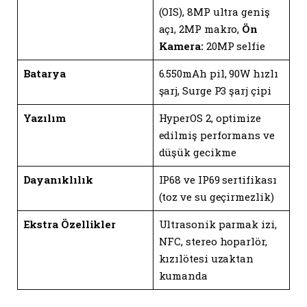
(OIS), 8MP ultra geniş
açı, 2MP makro,
Ön
Kamera:
20MP selfie
Batarya
6.550mAh pil, 90W hızlı
şarj, Surge P3 şarj çipi
Yazılım
HyperOS 2, optimize
edilmiş performans ve
düşük gecikme
Dayanıklılık
IP68 ve IP69 sertifikası
(toz ve su geçirmezlik)
Ekstra Özellikler
Ultrasonik parmak izi,
NFC, stereo hoparlör,
kızılötesi uzaktan
kumanda