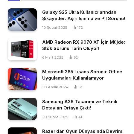
Galaxy S25 Ultra Kullanıcılarından
Şikayetler: Aşırı Isınma ve Pil Sorunu!
10 Şubat 2025
172
AMD Radeon RX 9070 XT İçin Müjde:
Stok Sorunu Tarih Oluyor!
6 Mart 2025
62
Microsoft 365 Lisans Sorunu: Office
Uygulamaları Kullanılamıyor
20 Aralık 2024
53
Samsung A36 Tasarımı ve Teknik
Detayları Ortaya Çıktı!
20 Şubat 2025
41
Razer’dan Oyun Dünyasında Devrim: