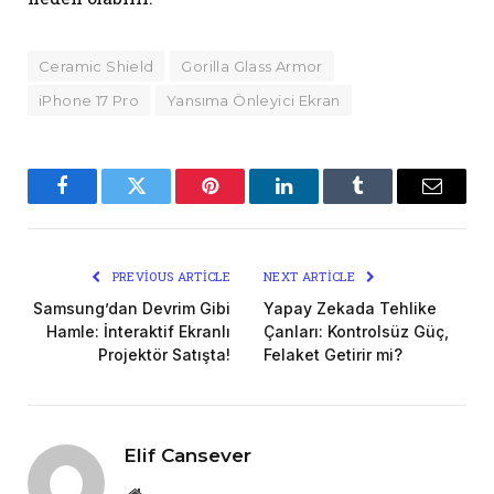
Ceramic Shield
Gorilla Glass Armor
iPhone 17 Pro
Yansıma Önleyici Ekran
Facebook
Twitter
Pinterest
LinkedIn
Tumblr
Email
PREVIOUS ARTICLE
NEXT ARTICLE
Samsung’dan Devrim Gibi
Yapay Zekada Tehlike
Hamle: İnteraktif Ekranlı
Çanları: Kontrolsüz Güç,
Projektör Satışta!
Felaket Getirir mi?
Elif Cansever
Website