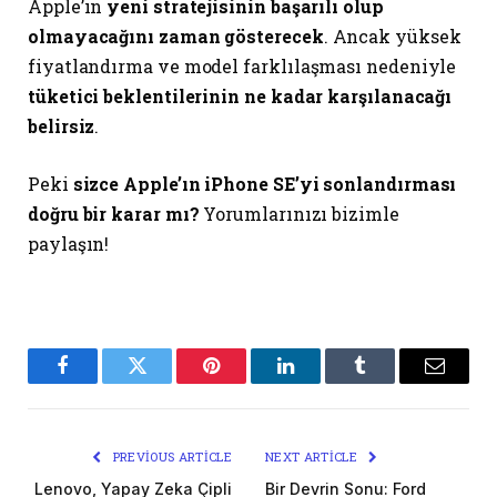
Apple’ın
yeni stratejisinin başarılı olup
olmayacağını zaman gösterecek
. Ancak yüksek
fiyatlandırma ve model farklılaşması nedeniyle
tüketici beklentilerinin ne kadar karşılanacağı
belirsiz
.
Peki
sizce Apple’ın iPhone SE’yi sonlandırması
doğru bir karar mı?
Yorumlarınızı bizimle
paylaşın!
Facebook
Twitter
Pinterest
LinkedIn
Tumblr
Email
PREVIOUS ARTICLE
NEXT ARTICLE
Lenovo, Yapay Zeka Çipli
Bir Devrin Sonu: Ford