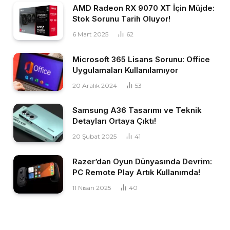
AMD Radeon RX 9070 XT İçin Müjde:
Stok Sorunu Tarih Oluyor!
6 Mart 2025
62
Microsoft 365 Lisans Sorunu: Office
Uygulamaları Kullanılamıyor
20 Aralık 2024
53
Samsung A36 Tasarımı ve Teknik
Detayları Ortaya Çıktı!
20 Şubat 2025
41
Razer’dan Oyun Dünyasında Devrim:
PC Remote Play Artık Kullanımda!
11 Nisan 2025
40