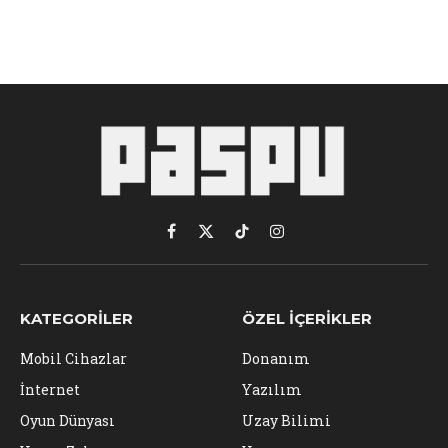
Facebook
X
TikTok
Instagram
(Twitter)
KATEGORILER
ÖZEL İÇERIKLER
Mobil Cihazlar
Donanım
İnternet
Yazılım
Oyun Dünyası
Uzay Bilimi