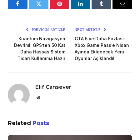
Facebook
Twitter
Pinterest
LinkedIn
Tumblr
Email
PREVIOUS ARTICLE
NEXT ARTICLE
Kuantum Navigasyon
GTA 5 ve Daha Fazlası:
Devrimi: GPS’ten 50 Kat
Xbox Game Pass’e Nisan
Daha Hassas Sistem
Ayında Eklenecek Yeni
Ticari Kullanıma Hazır
Oyunlar Açıklandı!
Elif Cansever
Website
Related
Posts