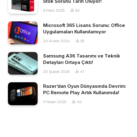
Stok Sorunu Tarih Oluyor!
6 Mart 2025
62
Microsoft 365 Lisans Sorunu: Office
Uygulamaları Kullanılamıyor
20 Aralık 2024
53
Samsung A36 Tasarımı ve Teknik
Detayları Ortaya Çıktı!
20 Şubat 2025
41
Razer’dan Oyun Dünyasında Devrim:
PC Remote Play Artık Kullanımda!
11 Nisan 2025
40