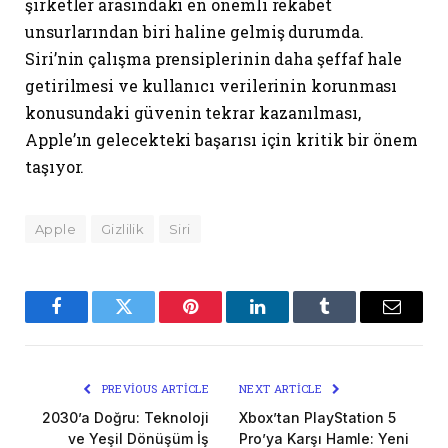
şirketler arasındaki en önemli rekabet
unsurlarından biri haline gelmiş durumda.
Siri’nin çalışma prensiplerinin daha şeffaf hale
getirilmesi ve kullanıcı verilerinin korunması
konusundaki güvenin tekrar kazanılması,
Apple’ın gelecekteki başarısı için kritik bir önem
taşıyor.
Apple
Gizlilik
Siri
Facebook
Twitter
Pinterest
LinkedIn
Tumblr
Email
PREVIOUS ARTICLE
NEXT ARTICLE
2030’a Doğru: Teknoloji
Xbox’tan PlayStation 5
ve Yeşil Dönüşüm İş
Pro’ya Karşı Hamle: Yeni