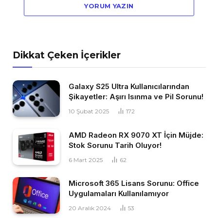
YORUM YAZIN
Dikkat Çeken İçerikler
Galaxy S25 Ultra Kullanıcılarından
Şikayetler: Aşırı Isınma ve Pil Sorunu!
10 Şubat 2025
172
AMD Radeon RX 9070 XT İçin Müjde:
Stok Sorunu Tarih Oluyor!
6 Mart 2025
62
Microsoft 365 Lisans Sorunu: Office
Uygulamaları Kullanılamıyor
20 Aralık 2024
53