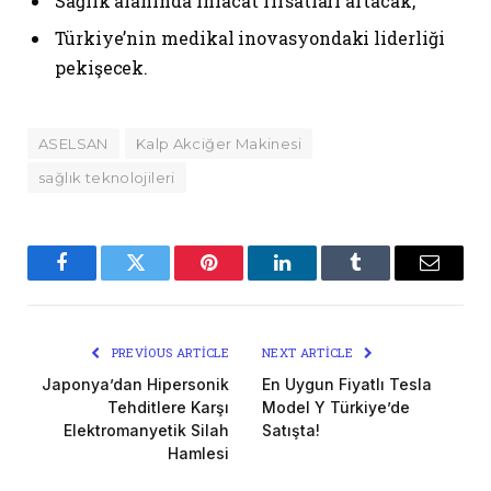
Sağlık alanında ihracat fırsatları artacak,
Türkiye’nin medikal inovasyondaki liderliği
pekişecek.
ASELSAN
Kalp Akciğer Makinesi
sağlık teknolojileri
Facebook
Twitter
Pinterest
LinkedIn
Tumblr
Email
PREVIOUS ARTICLE
NEXT ARTICLE
Japonya’dan Hipersonik
En Uygun Fiyatlı Tesla
Tehditlere Karşı
Model Y Türkiye’de
Elektromanyetik Silah
Satışta!
Hamlesi