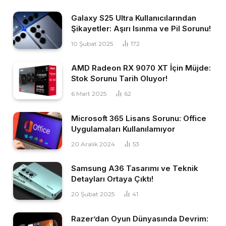
Galaxy S25 Ultra Kullanıcılarından
Şikayetler: Aşırı Isınma ve Pil Sorunu!
10 Şubat 2025
172
AMD Radeon RX 9070 XT İçin Müjde:
Stok Sorunu Tarih Oluyor!
6 Mart 2025
62
Microsoft 365 Lisans Sorunu: Office
Uygulamaları Kullanılamıyor
20 Aralık 2024
53
Samsung A36 Tasarımı ve Teknik
Detayları Ortaya Çıktı!
20 Şubat 2025
41
Razer’dan Oyun Dünyasında Devrim: