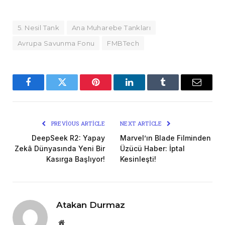
5. Nesil Tank
Ana Muharebe Tankları
Avrupa Savunma Fonu
FMBTech
Facebook
Twitter
Pinterest
LinkedIn
Tumblr
Email
PREVIOUS ARTICLE
NEXT ARTICLE
DeepSeek R2: Yapay
Marvel’ın Blade Filminden
Zekâ Dünyasında Yeni Bir
Üzücü Haber: İptal
Kasırga Başlıyor!
Kesinleşti!
Atakan Durmaz
Website