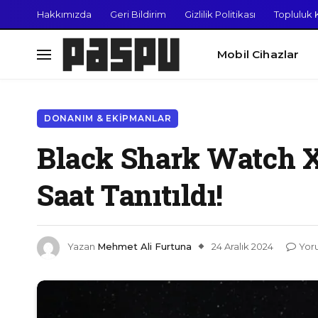
Hakkımızda
Geri Bildirim
Gizlilik Politikası
Topluluk K
Mobil Cihazlar
DONANIM & EKIPMANLAR
Black Shark Watch X
Saat Tanıtıldı!
Yazan
Mehmet Ali Furtuna
24 Aralık 2024
Yor