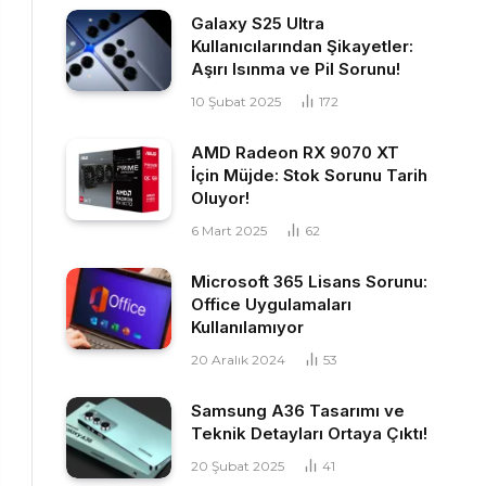
Galaxy S25 Ultra
Kullanıcılarından Şikayetler:
Aşırı Isınma ve Pil Sorunu!
10 Şubat 2025
172
AMD Radeon RX 9070 XT
İçin Müjde: Stok Sorunu Tarih
Oluyor!
6 Mart 2025
62
Microsoft 365 Lisans Sorunu:
Office Uygulamaları
Kullanılamıyor
20 Aralık 2024
53
Samsung A36 Tasarımı ve
Teknik Detayları Ortaya Çıktı!
20 Şubat 2025
41