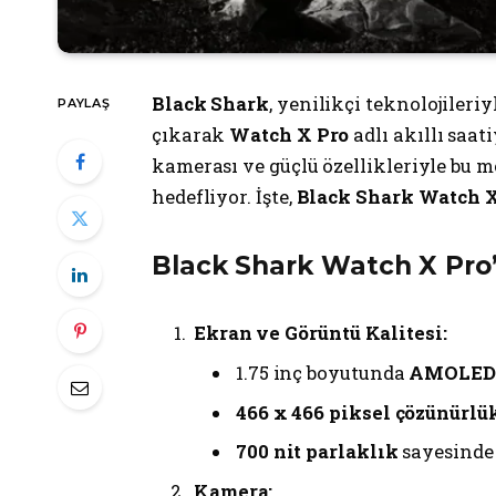
Black Shark
, yenilikçi teknolojileri
PAYLAŞ
çıkarak
Watch X Pro
adlı akıllı saat
kamerası ve güçlü özellikleriyle bu m
hedefliyor. İşte,
Black Shark Watch X 
Black Shark Watch X Pro’
Ekran ve Görüntü Kalitesi:
1.75 inç boyutunda
AMOLED 
466 x 466 piksel çözünürlü
700 nit parlaklık
sayesinde 
Kamera: