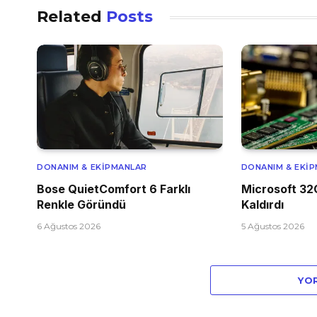
Related
Posts
DONANIM & EKIPMANLAR
DONANIM & EKI
Bose QuietComfort 6 Farklı
Microsoft 32
Renkle Göründü
Kaldırdı
6 Ağustos 2026
5 Ağustos 2026
YO