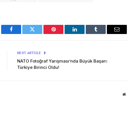
Facebook
Twitter
Pinterest
LinkedIn
Tumblr
Emai
NEXT ARTICLE
NATO Fotoğraf Yarışması’nda Büyük Başarı:
Türkiye Birinci Oldu!
W