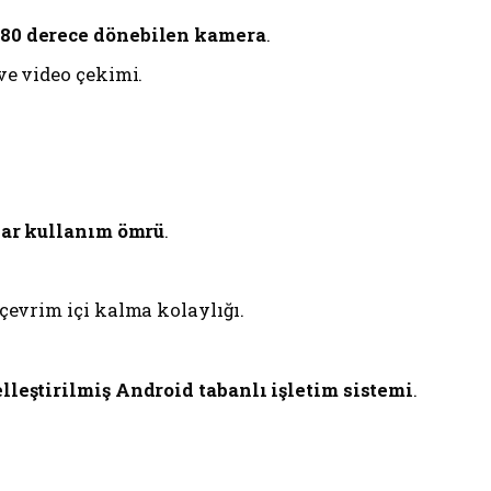
80 derece dönebilen kamera
.
ve video çekimi.
dar kullanım ömrü
.
 çevrim içi kalma kolaylığı.
lleştirilmiş Android tabanlı işletim sistemi
.