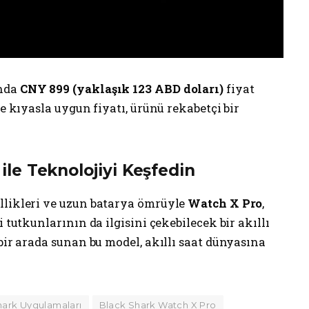
ında
CNY 899 (yaklaşık 123 ABD doları)
fiyat
ne kıyasla uygun fiyatı, ürünü rekabetçi bir
le Teknolojiyi Keşfedin
llikleri ve uzun batarya ömrüyle
Watch X Pro
,
 tutkunlarının da ilgisini çekebilecek bir akıllı
 bir arada sunan bu model, akıllı saat dünyasına
hark Uygulamaları
Black Shark Watch X Pro