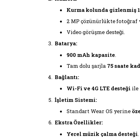
Kurma kolunda gizlenmiş 1
2 MP çözünürlükte fotoğraf 
Video görüşme desteği.
Batarya:
900 mAh kapasite
.
Tam dolu şarjla
75 saate ka
Bağlantı:
Wi-Fi ve 4G LTE desteği
ile
İşletim Sistemi:
Standart Wear OS yerine
öze
Ekstra Özellikler:
Yerel müzik çalma desteği
.