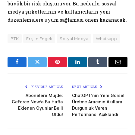
büyük bir risk oluşturuyor. Bu nedenle, sosyal
medya şirketlerinin ve kullanıcıların yeni
düzenlemelere uyum sağlaması önem kazanacak.
BTK
Erişim Engeli
Sosyal Medya
Whatsapp
Facebook
Twitter
Pinterest
LinkedIn
Tumblr
Email
PREVIOUS ARTICLE
NEXT ARTICLE
Abonelere Müjde:
ChatGPT’nin Yeni Görsel
GeForce Now’a Bu Hafta
Üretme Aracının Akıllara
Eklenen Oyunlar Belli
Durgunluk Veren
Oldu!
Performansı Açıklandı