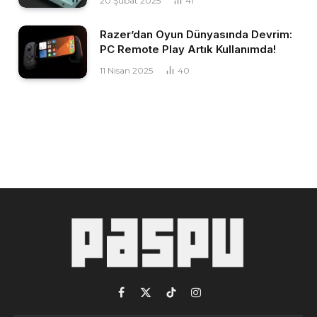
20 Şubat 2025
41
Razer’dan Oyun Dünyasında Devrim:
PC Remote Play Artık Kullanımda!
11 Nisan 2025
40
Facebook
X
TikTok
Instagram
(Twitter)