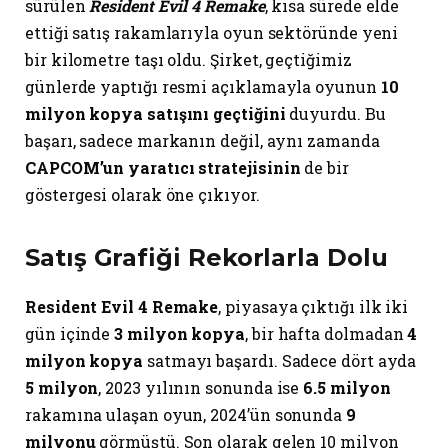
sürülen
Resident Evil 4 Remake
, kısa sürede elde
ettiği satış rakamlarıyla oyun sektöründe yeni
bir kilometre taşı oldu. Şirket, geçtiğimiz
günlerde yaptığı resmi açıklamayla oyunun
10
milyon kopya satışını geçtiğini
duyurdu. Bu
başarı, sadece markanın değil, aynı zamanda
CAPCOM’un yaratıcı stratejisinin
de bir
göstergesi olarak öne çıkıyor.
Satış Grafiği Rekorlarla Dolu
Resident Evil 4 Remake
, piyasaya çıktığı ilk iki
gün içinde
3 milyon kopya
, bir hafta dolmadan
4
milyon kopya
satmayı başardı. Sadece dört ayda
5 milyon
, 2023 yılının sonunda ise
6.5 milyon
rakamına ulaşan oyun, 2024’ün sonunda
9
milyonu
görmüştü. Son olarak gelen 10 milyon