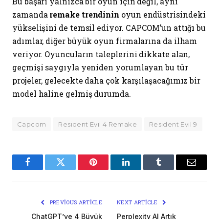
Bu başarı yalnızca bir oyun için değil, aynı
zamanda
remake trendinin
oyun endüstrisindeki
yükselişini de temsil ediyor. CAPCOM’un attığı bu
adımlar, diğer büyük oyun firmalarına da ilham
veriyor. Oyuncuların taleplerini dikkate alan,
geçmişi saygıyla yeniden yorumlayan bu tür
projeler, gelecekte daha çok karşılaşacağımız bir
model haline gelmiş durumda.
Capcom
Resident Evil 4 Remake
Resident Evil 9
Facebook
Twitter
Pinterest
LinkedIn
Tumblr
Email
PREVIOUS ARTICLE
NEXT ARTICLE
ChatGPT’ye 4 Büyük
Perplexity AI Artık