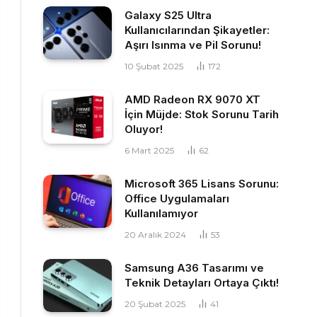
Galaxy S25 Ultra
Kullanıcılarından Şikayetler:
Aşırı Isınma ve Pil Sorunu!
10 Şubat 2025
172
AMD Radeon RX 9070 XT
İçin Müjde: Stok Sorunu Tarih
Oluyor!
6 Mart 2025
62
Microsoft 365 Lisans Sorunu:
Office Uygulamaları
Kullanılamıyor
20 Aralık 2024
53
Samsung A36 Tasarımı ve
Teknik Detayları Ortaya Çıktı!
20 Şubat 2025
41