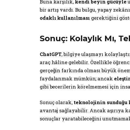
Buna karşılık,
kendi beyin gücüyle
ü
bir artış vardı. Bu bulgu, yapay zek
odaklı kullanılması
gerektiğini göst
Sonuç: Kolaylık Mı, Te
ChatGPT
, bilgiye ulaşmayı kolaylaşt
araç hâline gelebilir. Özellikle öğrenc
gerçeğin farkında olması büyük önem
faydalanmak mümkün; ancak
eleşti
gibi becerilerin körelmemesi için ins
Sonuç olarak,
teknolojinin sunduğu 
avantaj sağlayabilir. Ancak aşırıya k
sonuçlar yaratabileceğini unutmamak