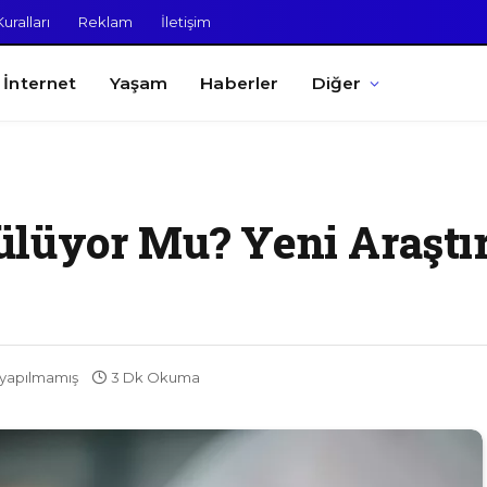
uralları
Reklam
İletişim
İnternet
Yaşam
Haberler
Diğer
ülüyor Mu? Yeni Araştı
yapılmamış
3 Dk Okuma