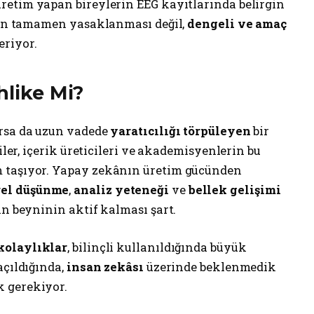
retim yapan bireylerin EEG kayıtlarında belirgin
ânın tamamen yasaklanması değil,
dengeli ve amaç
eriyor.
hlike Mi?
ırsa da uzun vadede
yaratıcılığı törpüleyen
bir
iler, içerik üreticileri ve akademisyenlerin bu
 taşıyor. Yapay zekânın üretim gücünden
rel düşünme
,
analiz yeteneği
ve
bellek gelişimi
an beyninin aktif kalması şart.
kolaylıklar
, bilinçli kullanıldığında büyük
açıldığında,
insan zekâsı
üzerinde beklenmedik
 gerekiyor.