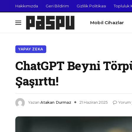
Hakkımızda
Geri Bildirim
Gizlilik Politikası
Topluluk K
Mobil Cihazlar
YAPAY ZEKA
ChatGPT Beyni Törp
Şaşırttı!
Yazan
Atakan Durmaz
21 Haziran 2025
Yorum 