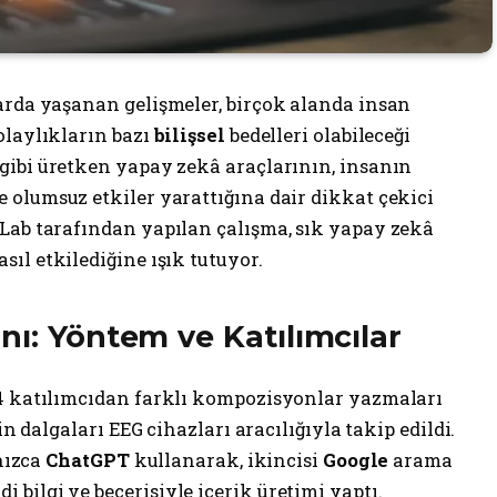
arda yaşanan gelişmeler, birçok alanda insan
olaylıkların bazı
bilişsel
bedelleri olabileceği
gibi üretken yapay zekâ araçlarının, insanın
 olumsuz etkiler yarattığına dair dikkat çekici
Lab tarafından yapılan çalışma, sık yapay zekâ
sıl etkilediğine ışık tutuyor.
nı: Yöntem ve Katılımcılar
54 katılımcıdan farklı kompozisyonlar yazmaları
in dalgaları EEG cihazları aracılığıyla takip edildi.
lnızca
ChatGPT
kullanarak, ikincisi
Google
arama
ilgi ve becerisiyle içerik üretimi yaptı.