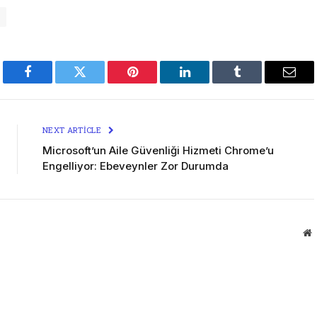
Facebook
Twitter
Pinterest
LinkedIn
Tumblr
Emai
NEXT ARTICLE
Microsoft’un Aile Güvenliği Hizmeti Chrome’u
Engelliyor: Ebeveynler Zor Durumda
W