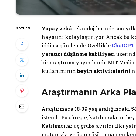
Yapay zekâ
teknolojilerinde son yıll
PAYLAŞ
hayatını kolaylaştırıyor. Ancak bu k
iddiası gündemde. Özellikle
ChatGPT
yaratıcı düşünme kabiliyeti
üzerinde
bir araştırma yayımlandı. MIT Media 
kullanımının
beyin aktivitelerini
na
Araştırmanın Arka Pla
Araştırmada 18-39 yaş aralığındaki 
istendi. Bu süreçte, katılımcıların bey
Katılımcılar üç gruba ayrıldı: ilki ya
motoruyla ve üçüncüsü tamamen kendi b