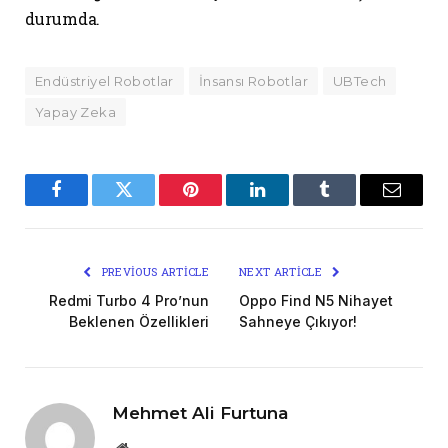
durumda.
Endüstriyel Robotlar
İnsansı Robotlar
UBTech
Yapay Zeka
Facebook
Twitter
Pinterest
LinkedIn
Tumblr
Email
PREVIOUS ARTICLE
NEXT ARTICLE
Redmi Turbo 4 Pro’nun
Oppo Find N5 Nihayet
Beklenen Özellikleri
Sahneye Çıkıyor!
Mehmet Ali Furtuna
Website