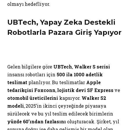
olmayı hedefliyor.
UBTech, Yapay Zeka Destekli
Robotlarla Pazara Giriş Yapıyor
Gelen bilgilere göre
UBTech
,
Walker S serisi
insansı robotları için
500 ila 1000 adetlik
teslimat
planlıyor. Bu teslimatlar
Apple
tedarikçisi Foxconn
,
lojistik devi SF Express
ve
otomobil üreticilerini
kapsıyor.
Walker S2
modeli
, 2025’in ikinci çeyreğinde piyasaya
sürülecek ve bu yıl teslim edilecek birimlerin
yüzde 60’ından fazlasını
oluşturacak. Şirket, yıl
sonuna doğru ise daha gelişmiş bir model olan