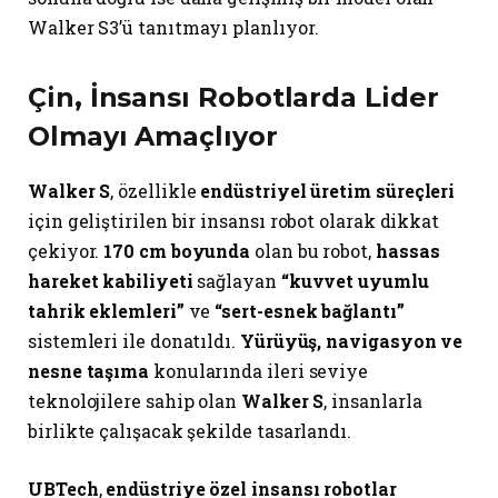
Walker S3’ü tanıtmayı planlıyor.
Çin, İnsansı Robotlarda Lider
Olmayı Amaçlıyor
Walker S
, özellikle
endüstriyel üretim süreçleri
için geliştirilen bir insansı robot olarak dikkat
çekiyor.
170 cm boyunda
olan bu robot,
hassas
hareket kabiliyeti
sağlayan
“kuvvet uyumlu
tahrik eklemleri”
ve
“sert-esnek bağlantı”
sistemleri ile donatıldı.
Yürüyüş, navigasyon ve
nesne taşıma
konularında ileri seviye
teknolojilere sahip olan
Walker S
, insanlarla
birlikte çalışacak şekilde tasarlandı.
UBTech
,
endüstriye özel insansı robotlar