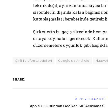
teknik değil, aynı zamanda siyasi bir
sistemlerin dışında kalan bağımsız bi
kutuplaşmaları beraberinde getirebili
Şirketlerin bu geçiş sürecinde hem ya
ortaya koymaları gerekecek. Kullanıcı 
düzenlemelere uygunluk gibi başlıkla
Çinli Telefon Üreticileri
Google’sız Android
Huawei
SHARE.
PREVIOUS ARTICLE
Apple CEO’sundan Geciken Siri Açıklaması: