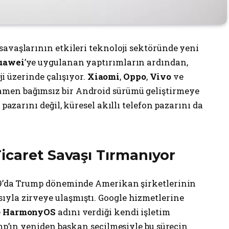
savaşlarının etkileri teknoloji sektöründe yeni
uawei
’ye uygulanan yaptırımların ardından,
eji üzerinde çalışıyor.
Xiaomi
,
Oppo
,
Vivo
ve
amen bağımsız bir Android sürümü geliştirmeye
 pazarını değil, küresel akıllı telefon pazarını da
icaret Savaşı Tırmanıyor
019’da Trump döneminde Amerikan şirketlerinin
yla zirveye ulaşmıştı. Google hizmetlerine
e
HarmonyOS
adını verdiği kendi işletim
ump’ın yeniden başkan seçilmesiyle bu sürecin