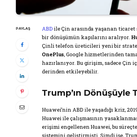
ABD
ile Çin arasında yaşanan ticaret 
PAYLAŞ
bir dönüşümün kapılarını aralıyor.
H
Çinli telefon üreticileri yeni bir strat
OnePlus
, Google hizmetlerinden tam
hazırlanıyor. Bu girişim, sadece Çin iç
derinden etkileyebilir.
Trump’ın Dönüşüyle T
Huawei’nin ABD ile yaşadığı kriz, 2
Huawei ile çalışmasının yasaklanması
erişimi engellenen Huawei, bu süreçt
sistemini geliştirmişti. Şimdi ise, Tr