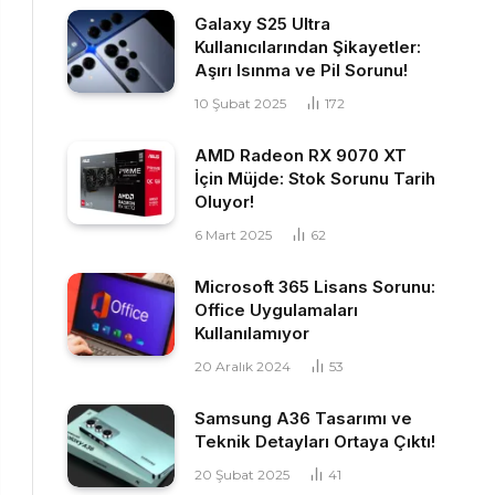
Galaxy S25 Ultra
Kullanıcılarından Şikayetler:
Aşırı Isınma ve Pil Sorunu!
10 Şubat 2025
172
AMD Radeon RX 9070 XT
İçin Müjde: Stok Sorunu Tarih
Oluyor!
6 Mart 2025
62
Microsoft 365 Lisans Sorunu:
Office Uygulamaları
Kullanılamıyor
20 Aralık 2024
53
Samsung A36 Tasarımı ve
Teknik Detayları Ortaya Çıktı!
20 Şubat 2025
41