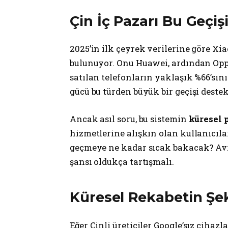
Çin İç Pazarı Bu Geçişi
2025’in ilk çeyrek verilerine göre Xi
bulunuyor. Onu Huawei, ardından Oppo 
satılan telefonların yaklaşık %66’sını
gücü bu türden büyük bir geçişi deste
Ancak asıl soru, bu sistemin
küresel 
hizmetlerine alışkın olan kullanıcıla
geçmeye ne kadar sıcak bakacak? Avru
şansı oldukça tartışmalı.
Küresel Rekabetin Şek
Eğer Çinli üreticiler Google’sız cihazl