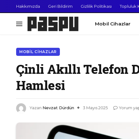
Hakkımızda
Geri Bildirim
Gizlilik Politikası
Topluluk K
Mobil Cihazlar
MOBIL CIHAZLAR
Çinli Akıllı Telefon
Hamlesi
Yazan
Nevzat Dürdün
3 Mayıs 2025
Yorum ya