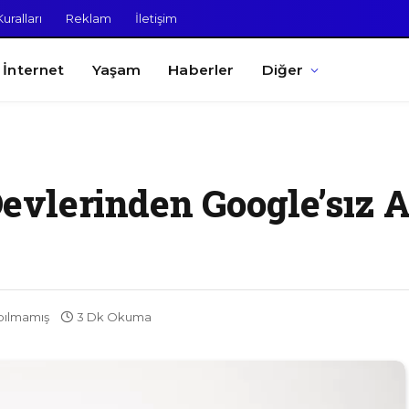
uralları
Reklam
İletişim
İnternet
Yaşam
Haberler
Diğer
 Devlerinden Google’sız 
pılmamış
3 Dk Okuma