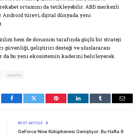
 rekabet ortamını da tetikleyebilir. ABD merkezli
r Android türevi, dijital dünyada yeni
r.
zılım hem de donanım tarafında güçlü bir strateji
güvenliği, geliştirici desteği ve uluslararası
r da bu yeni ekosistemin kaderini belirleyecek.
Xiaomi
Facebook
Twitter
Pinterest
LinkedIn
Tumblr
Emai
NEXT ARTICLE
GeForce Now Kütüphanesi Genişliyor: Bu Hafta 9