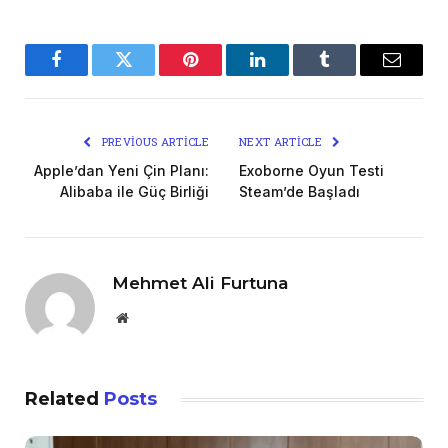
Facebook
Twitter
Pinterest
LinkedIn
Tumblr
Email
PREVIOUS ARTICLE
NEXT ARTICLE
Apple’dan Yeni Çin Planı:
Exoborne Oyun Testi
Alibaba ile Güç Birliği
Steam’de Başladı
Mehmet Ali Furtuna
Website
Related
Posts