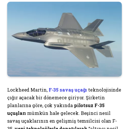
Lockheed Martin,
F-35 savaş uçağı
teknolojisinde
çığır açacak bir dönemece giriyor. Şirketin
planlarına göre, çok yakında
pilotsuz F-35
uçuşları
mümkün hale gelecek. Beşinci nesil
savaş uçaklarının en gelişmiş temsilcisi olan F-
35,
yeni teknolojilerle donatılarak
“altıncı nesil