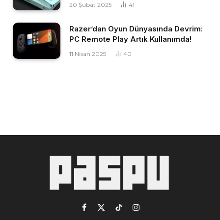
20 Şubat 2025
41
Razer’dan Oyun Dünyasında Devrim:
PC Remote Play Artık Kullanımda!
11 Nisan 2025
40
Facebook
X
TikTok
Instagram