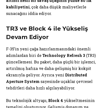
altıncı nesil bir savaş uçağının yüzde 80’lik
kabiliyetini
, çok daha düşük maliyetlerle
sunacağını iddia ediyor.
TR3 ve Block 4 ile Yükseliş
Devam Ediyor
F-35’in yeni çağa hazırlanmasındaki önemli
adımlardan biri de
Technology Refresh 3
(TR3)
güncellemesi. Bu paket, daha güçlü bir işlemci,
artırılmış hafıza ve daha gelişmiş bir kokpit
ekranıyla geliyor. Ayrıca yeni
Distributed
Aperture System
sayesinde uçaklar çevresel
tehditleri daha hızlı algılayabiliyor.
Bu teknolojik altyapı,
Block 4
yükseltmesinin
temelini oluşturuyor. Gelişmiş donanım ve