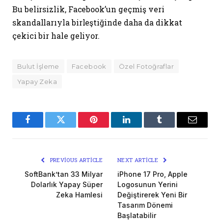
Bu belirsizlik, Facebook’un geçmiş veri
skandallarıyla birleştiğinde daha da dikkat
çekici bir hale geliyor.
Bulut İşleme
Facebook
Özel Fotoğraflar
Yapay Zeka
Facebook
Twitter
Pinterest
LinkedIn
Tumblr
Email
PREVIOUS ARTICLE
NEXT ARTICLE
SoftBank’tan 33 Milyar
iPhone 17 Pro, Apple
Dolarlık Yapay Süper
Logosunun Yerini
Zeka Hamlesi
Değiştirerek Yeni Bir
Tasarım Dönemi
Başlatabilir