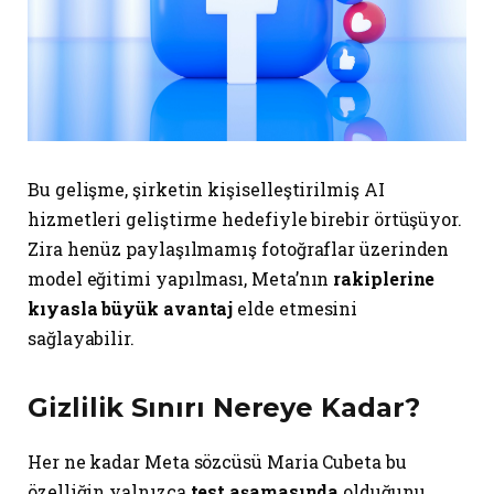
Bu gelişme, şirketin kişiselleştirilmiş AI
hizmetleri geliştirme hedefiyle birebir örtüşüyor.
Zira henüz paylaşılmamış fotoğraflar üzerinden
model eğitimi yapılması, Meta’nın
rakiplerine
kıyasla büyük avantaj
elde etmesini
sağlayabilir.
Gizlilik Sınırı Nereye Kadar?
Her ne kadar Meta sözcüsü Maria Cubeta bu
özelliğin yalnızca
test aşamasında
olduğunu