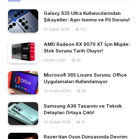
Galaxy S25 Ultra Kullanıcılarından
Şikayetler: Aşırı Isınma ve Pil Sorunu!
10 Şubat 2025
172
AMD Radeon RX 9070 XT İçin Müjde:
Stok Sorunu Tarih Oluyor!
6 Mart 2025
62
Microsoft 365 Lisans Sorunu: Office
Uygulamaları Kullanılamıyor
20 Aralık 2024
53
Samsung A36 Tasarımı ve Teknik
Detayları Ortaya Çıktı!
20 Şubat 2025
41
Razer’dan Oyun Dünyasında Devrim: