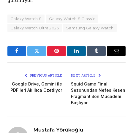
görünüyor.
Galaxy Watch 8
Galaxy Watch 8 Classic
Galaxy Watch Ultra 2025
Samsung Galaxy Watch
Facebook
Twitter
Pinterest
LinkedIn
Tumblr
Email
PREVIOUS ARTICLE
NEXT ARTICLE
Google Drive, Gemini ile
Squid Game Final
PDF’leri Akıllıca Özetliyor
Sezonundan Nefes Kesen
Fragman! Son Mücadele
Başlıyor
Mustafa Yörükoğlu