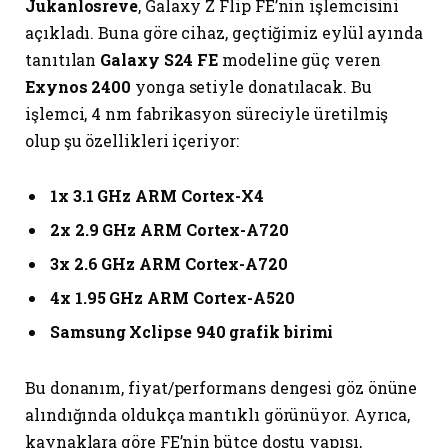
Jukanlosreve
, Galaxy Z Flip FE’nin işlemcisini
açıkladı. Buna göre cihaz, geçtiğimiz eylül ayında
tanıtılan
Galaxy S24 FE
modeline güç veren
Exynos 2400
yonga setiyle donatılacak. Bu
işlemci, 4 nm fabrikasyon süreciyle üretilmiş
olup şu özellikleri içeriyor:
1x 3.1 GHz ARM Cortex-X4
2x 2.9 GHz ARM Cortex-A720
3x 2.6 GHz ARM Cortex-A720
4x 1.95 GHz ARM Cortex-A520
Samsung Xclipse 940 grafik birimi
Bu donanım, fiyat/performans dengesi göz önüne
alındığında oldukça mantıklı görünüyor. Ayrıca,
kaynaklara göre FE’nin bütçe dostu yapısı,