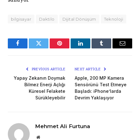
bilgisayar
Daktilo
Dijital Dönüşüm
Teknoloji
Facebook
Twitter
Pinterest
LinkedIn
Tumblr
Email
PREVIOUS ARTICLE
NEXT ARTICLE
Yapay Zekanın Doymak
Apple, 200 MP Kamera
Bilmez Enerji Açlığı
Sensörünü Test Etmeye
Küresel Felakete
Başladı: iPhone’larda
Sürükleyebilir
Devrim Yaklaşıyor
Mehmet Ali Furtuna
Website