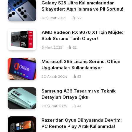
Galaxy S25 Ultra Kullanıcılarından
Şikayetler: Aşırı Isınma ve Pil Sorunu!
10 Şubat 2025
172
AMD Radeon RX 9070 XT İçin Müjde:
Stok Sorunu Tarih Oluyor!
6 Mart 2025
62
Microsoft 365 Lisans Sorunu: Office
Uygulamaları Kullanılamıyor
20 Aralık 2024
53
Samsung A36 Tasarımı ve Teknik
Detayları Ortaya Çıktı!
20 Şubat 2025
41
Razer’dan Oyun Dünyasında Devrim:
PC Remote Play Artık Kullanımda!