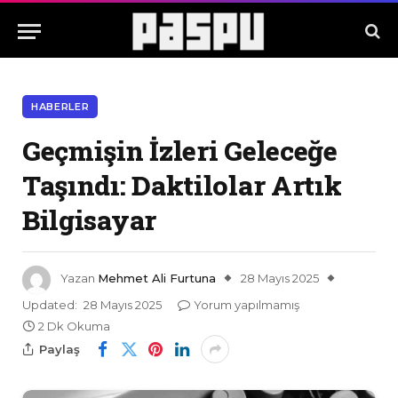
HABERLER
Geçmişin İzleri Geleceğe
Taşındı: Daktilolar Artık
Bilgisayar
Yazan
Mehmet Ali Furtuna
28 Mayıs 2025
Updated:
28 Mayıs 2025
Yorum yapılmamış
2 Dk Okuma
Paylaş