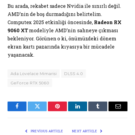
Bu arada, rekabet sadece Nvidia ile sınırlı değil.
AMD’nin de boş durmadığını belirtelim.
Computex 2025 etkinliği öncesinde,
Radeon RX
9060 XT
modeliyle AMD’nin sahneye çıkması
bekleniyor. Görünen o ki, önümüzdeki dönem
ekran kartı pazarında kıyasıya bir mücadele
yaşanacak.
Ada Lovelace Mimarisi
DLSS 4.0
GeForce RTX 5060
Facebook
Twitter
Pinterest
LinkedIn
Tumblr
Email
PREVIOUS ARTICLE
NEXT ARTICLE