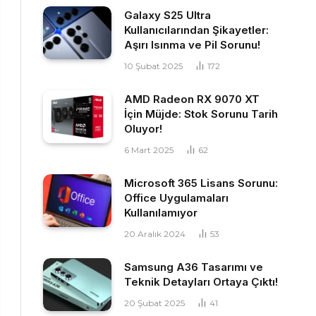
Galaxy S25 Ultra
Kullanıcılarından Şikayetler:
Aşırı Isınma ve Pil Sorunu!
10 Şubat 2025
172
AMD Radeon RX 9070 XT
İçin Müjde: Stok Sorunu Tarih
Oluyor!
6 Mart 2025
62
Microsoft 365 Lisans Sorunu:
Office Uygulamaları
Kullanılamıyor
20 Aralık 2024
53
Samsung A36 Tasarımı ve
Teknik Detayları Ortaya Çıktı!
20 Şubat 2025
41