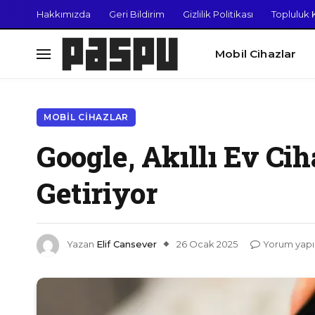
Hakkımızda
Geri Bildirim
Gizlilik Politikası
Topluluk K
Mobil Cihazlar
MOBIL CIHAZLAR
Google, Akıllı Ev Ci
Getiriyor
Yazan
Elif Cansever
26 Ocak 2025
Yorum yap