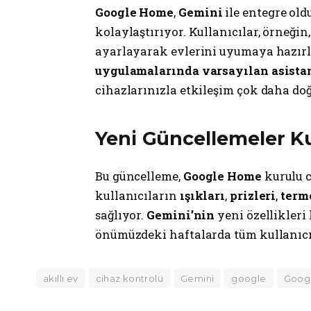
Google Home
,
Gemini
ile entegre old
kolaylaştırıyor. Kullanıcılar, örneğin
ayarlayarak evlerini uyumaya hazırla
uygulamalarında varsayılan asista
cihazlarınızla etkileşim çok daha doğ
Yeni Güncellemeler Ku
Bu güncelleme,
Google Home
kurulu c
kullanıcıların
ışıkları
,
prizleri
,
term
sağlıyor.
Gemini’nin
yeni özellikleri
önümüzdeki haftalarda tüm kullanıcıl
akıllı ev
cihaz kontrolü
Gemini
google
Goog