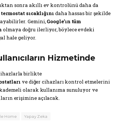
uktan sonra akıllı ev kontrolünü daha da
,
termostat sıcaklığını
daha hassas bir şekilde
yabilirler. Gemini,
Google’ın tüm
n
olmaya doğru ilerliyor, böylece evdeki
al hale geliyor.
llanıcıların Hizmetinde
ihazlarla birlikte
ostatları
ve diğer cihazları kontrol etmelerini
 kademeli olarak kullanıma sunuluyor ve
arın erişimine açılacak.
le Home
Yapay Zeka