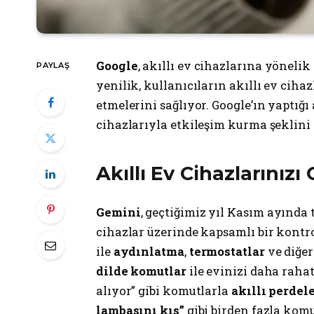
Google
, akıllı ev cihazlarına yönelik
PAYLAŞ
yenilik, kullanıcıların akıllı ev ciha
etmelerini sağlıyor. Google’ın yaptığ
cihazlarıyla etkileşim kurma şeklini 
Akıllı Ev Cihazlarınızı
Gemini
, geçtiğimiz yıl Kasım ayında 
cihazlar üzerinde kapsamlı bir kontr
ile
aydınlatma
,
termostatlar
ve diğer
dilde komutlar
ile evinizi daha rahat
alıyor” gibi komutlarla
akıllı perdele
lambasını kıs”
gibi birden fazla komu