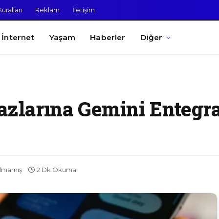
uralları
Reklam
İletişim
İnternet
Yaşam
Haberler
Diğer
hazlarına Gemini Enteg
ılmamış
2 Dk Okuma