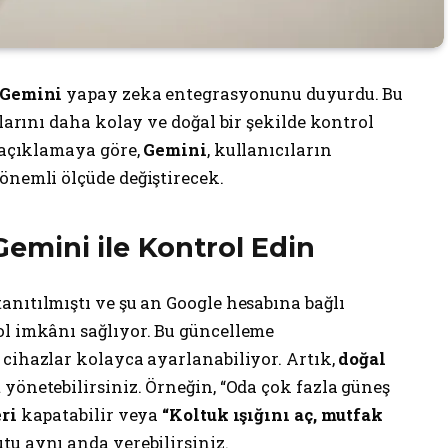
Gemini
yapay zeka entegrasyonunu duyurdu. Bu
zlarını daha kolay ve doğal bir şekilde kontrol
ı açıklamaya göre,
Gemini
, kullanıcıların
önemli ölçüde değiştirecek.
 Gemini ile Kontrol Edin
tanıtılmıştı ve şu an Google hesabına bağlı
ol imkânı sağlıyor. Bu güncelleme
 cihazlar kolayca ayarlanabiliyor. Artık,
doğal
 yönetebilirsiniz. Örneğin, “Oda çok fazla güneş
ri
kapatabilir veya
“Koltuk ışığını aç, mutfak
tu aynı anda verebilirsiniz.