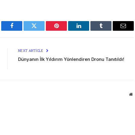
Facebook
Twitter
Pinterest
LinkedIn
Tumblr
Emai
NEXT ARTICLE
Dünyanın İlk Yıldırım Yönlendiren Dronu Tanıtıldı!
W