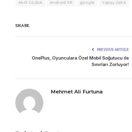
Akıllı Gözlük
Android XR
google
Yapay Zekâ
SHARE.
PREVIOUS ARTICLE
OnePlus, Oyunculara Özel Mobil Soğutucu ile
Sınırları Zorluyor!
Mehmet Ali Furtuna