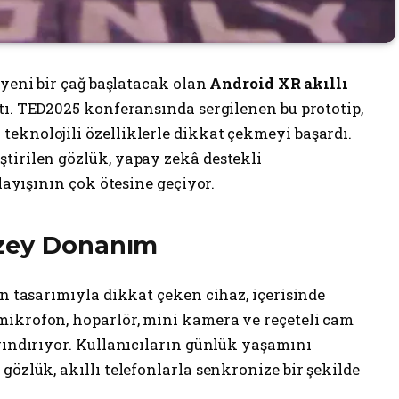
a yeni bir çağ başlatacak olan
Android XR akıllı
tı. TED2025 konferansında sergilenen bu prototip,
eknolojili özelliklerle dikkat çekmeyi başardı.
ştirilen gözlük, yapay zekâ destekli
nlayışının çok ötesine geçiyor.
üzey Donanım
an tasarımıyla dikkat çeken cihaz, içerisinde
ikrofon, hoparlör, mini kamera ve reçeteli cam
rındırıyor. Kullanıcıların günlük yaşamını
gözlük, akıllı telefonlarla senkronize bir şekilde