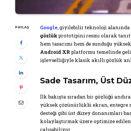
Google
, giyilebilir teknoloji alanınd
PAYLAŞ
gözlük
prototipini resmi olarak tanıt
hem tasarımı hem de sunduğu yüksek t
Android XR
platformu temelinde geli
işlevselliğiyle klasik akıllı gözlük a
Sade Tasarım, Üst D
İlk bakışta sıradan bir gözlüğü andır
yüksek çözünürlüklü ekran, entegre m
desteği gibi üst düzey donanımları ba
kolaylaştırmak üzere optimize edilen 
çalışabiliyor.