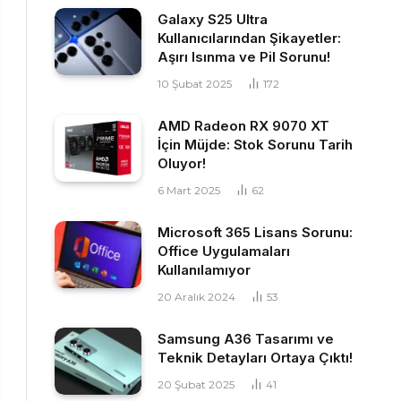
Galaxy S25 Ultra
Kullanıcılarından Şikayetler:
Aşırı Isınma ve Pil Sorunu!
10 Şubat 2025
172
AMD Radeon RX 9070 XT
İçin Müjde: Stok Sorunu Tarih
Oluyor!
6 Mart 2025
62
Microsoft 365 Lisans Sorunu:
Office Uygulamaları
Kullanılamıyor
20 Aralık 2024
53
Samsung A36 Tasarımı ve
Teknik Detayları Ortaya Çıktı!
20 Şubat 2025
41