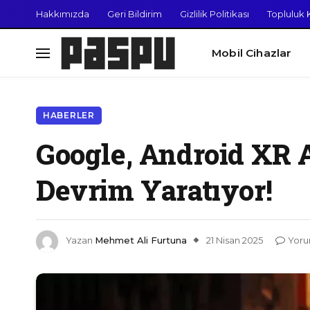
Hakkımızda
Geri Bildirim
Gizlilik Politikası
Topluluk K
Mobil Cihazlar
HABERLER
Google, Android XR A
Devrim Yaratıyor!
Yazan
Mehmet Ali Furtuna
21 Nisan 2025
Yoru