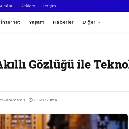
uralları
Reklam
İletişim
İnternet
Yaşam
Haberler
Diğer
kıllı Gözlüğü ile Tekno
m yapılmamış
2 Dk Okuma