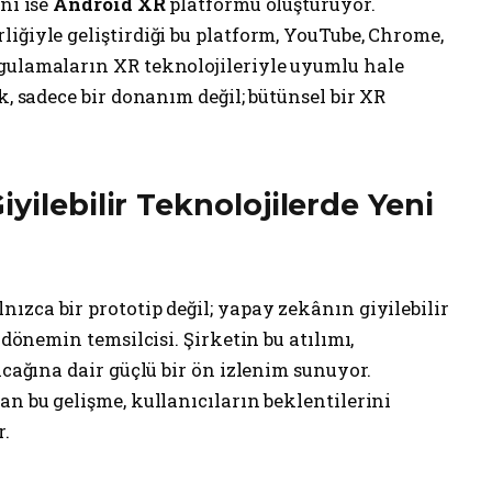
nı ise
Android XR
platformu oluşturuyor.
iğiyle geliştirdiği bu platform, YouTube, Chrome,
gulamaların XR teknolojileriyle uyumlu hale
k, sadece bir donanım değil; bütünsel bir XR
yilebilir Teknolojilerde Yeni
alnızca bir prototip değil; yapay zekânın giyilebilir
 dönemin temsilcisi. Şirketin bu atılımı,
acağına dair güçlü bir ön izlenim sunuyor.
an bu gelişme, kullanıcıların beklentilerini
r.