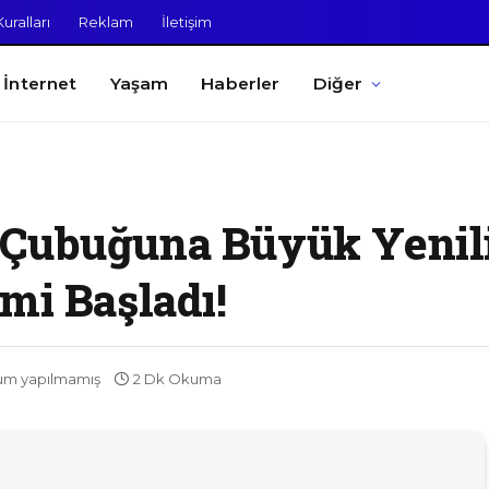
uralları
Reklam
İletişim
İnternet
Yaşam
Haberler
Diğer
 Çubuğuna Büyük Yenil
mi Başladı!
um yapılmamış
2 Dk Okuma