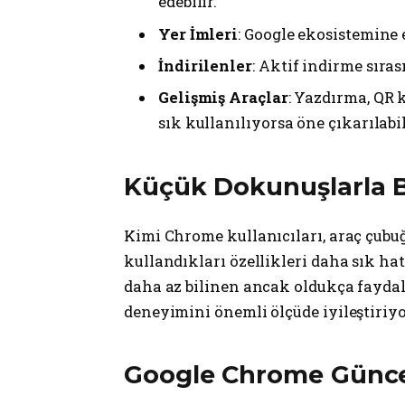
edebilir.
Yer İmleri
: Google ekosistemine 
İndirilenler
: Aktif indirme sıra
Gelişmiş Araçlar
: Yazdırma, QR k
sık kullanılıyorsa öne çıkarılabil
Küçük Dokunuşlarla 
Kimi Chrome kullanıcıları, araç çubu
kullandıkları özellikleri daha sık hat
daha az bilinen ancak oldukça faydalı
deneyimini önemli ölçüde iyileştiriyo
Google Chrome Günce