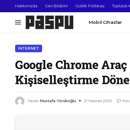
Hakkımızda
Geri Bildirim
Gizlilik Politikası
Topluluk K
Mobil Cihazlar
İNTERNET
Google Chrome Araç
Kişiselleştirme Döne
Yazan
Mustafa Yörükoğlu
21 Haziran 2025
Yor