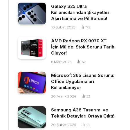
Galaxy S25 Ultra
Kullanıcılarından Şikayetler:
Aşırı Isınma ve Pil Sorunu!
10 Şubat 2025
172
AMD Radeon RX 9070 XT
İçin Müjde: Stok Sorunu Tarih
Oluyor!
6 Mart 2025
62
Microsoft 365 Lisans Sorunu:
Office Uygulamaları
Kullanılamıyor
20 Aralık 2024
53
Samsung A36 Tasarımı ve
Teknik Detayları Ortaya Çıktı!
20 Şubat 2025
41