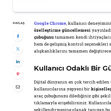
Google Chrome
, kullanıcı deneyimin
PAYLAŞ
özelleştirme güncellemesi
yayınladı
çubuğunu
tamamen kendi ihtiyaçların
hem de gelişmiş kontrol seçenekleri s
alışkanlıklarını tamamen değiştirece
Kullanıcı Odaklı Bir 
Dijital dünyanın en çok tercih edilen
kullanıcılarına yepyeni bir
kişiselle
araç çubuğunuzu dilediğiniz gibi şekill
tıklamayla erişebilirsiniz. Kullanıcıl
şekillendirmesine olanak tanıyan bu 