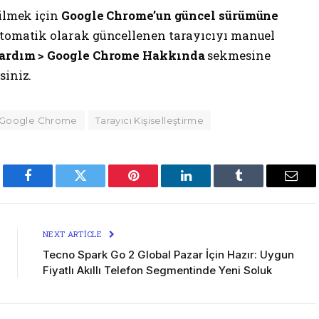
bilmek için
Google Chrome’un güncel sürümüne
otomatik olarak güncellenen tarayıcıyı manuel
Yardım > Google Chrome Hakkında
sekmesine
siniz.
Google Chrome
Tarayıcı Kişiselleştirme
Facebook
Twitter
Pinterest
LinkedIn
Tumblr
Emai
NEXT ARTICLE
Tecno Spark Go 2 Global Pazar İçin Hazır: Uygun
Fiyatlı Akıllı Telefon Segmentinde Yeni Soluk