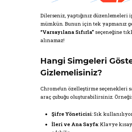
Dilerseniz, yaptığınız düzenlemeleri 
mümkün. Bunun için tek yapmanız ger
“Varsayılana Sıfırla”
seçeneğine tıkl
alınamaz!
Hangi Simgeleri Göste
Gizlemelisiniz?
Chrome’un özelleştirme seçenekleri s
araç çubuğu oluşturabilirsiniz. Örneği
Şifre Yöneticisi
: Sık kullanılıy
İleri ve Ana Sayfa
: Klavye kısay