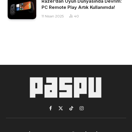
Razer’dan Oyun Dünyasında Devrim:
PC Remote Play Artık Kullanımda!
11 Nisan 2025
40
Facebook
X
TikTok
Instagram
(Twitter)