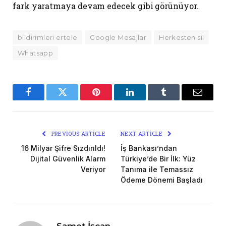
fark yaratmaya devam edecek gibi görünüyor.
bildirimleri ertele
Google Mesajlar
Herkesten sil
Whatsapp
Facebook
Twitter
Pinterest
LinkedIn
Tumblr
Email
PREVIOUS ARTICLE
NEXT ARTICLE
16 Milyar Şifre Sızdırıldı!
İş Bankası’ndan
Dijital Güvenlik Alarm
Türkiye’de Bir İlk: Yüz
Veriyor
Tanıma ile Temassız
Ödeme Dönemi Başladı
Samet İşcan