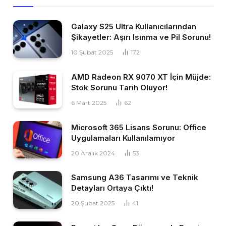
Galaxy S25 Ultra Kullanıcılarından
Şikayetler: Aşırı Isınma ve Pil Sorunu!
10 Şubat 2025
172
AMD Radeon RX 9070 XT İçin Müjde:
Stok Sorunu Tarih Oluyor!
6 Mart 2025
62
Microsoft 365 Lisans Sorunu: Office
Uygulamaları Kullanılamıyor
20 Aralık 2024
53
Samsung A36 Tasarımı ve Teknik
Detayları Ortaya Çıktı!
20 Şubat 2025
41